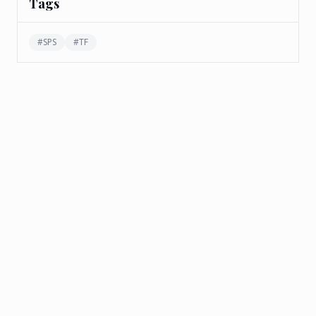
Tags
#
SPS
#
TF