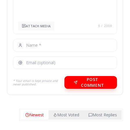
ATTACH MEDIA
0
/ 2000
POST
* Your email is kept private and
never published.
COMMENT
Newest
Most Voted
Most Replies