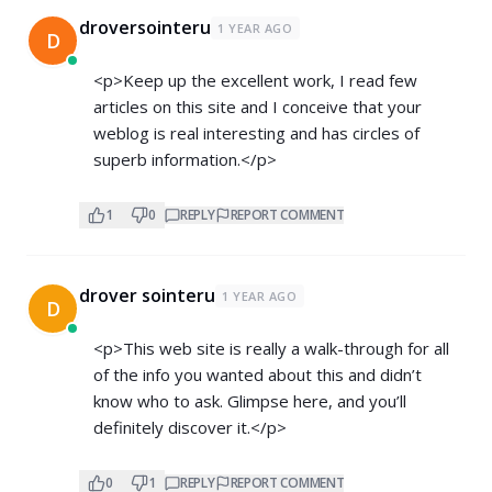
droversointeru
1 YEAR AGO
D
<p>Keep up the excellent work, I read few
articles on this site and I conceive that your
weblog is real interesting and has circles of
superb information.</p>
1
0
REPLY
REPORT COMMENT
drover sointeru
1 YEAR AGO
D
<p>This web site is really a walk-through for all
of the info you wanted about this and didn’t
know who to ask. Glimpse here, and you’ll
definitely discover it.</p>
0
1
REPLY
REPORT COMMENT