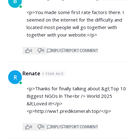
B
<p>You made some first rate factors there. I
seemed on the internet for the difficulty and
located most people will go together with
together with your website.</p>
0
0
REPLY
REPORT COMMENT
Renate
1 YEAR AGO
R
<p>Thanks for finally talking about &gt;Top 10
Biggest NGOs ln The<br /> World 2025
&lt;Loved it!</p>
<p>
http://ww1.prediksimerah.top/</p>
0
0
REPLY
REPORT COMMENT