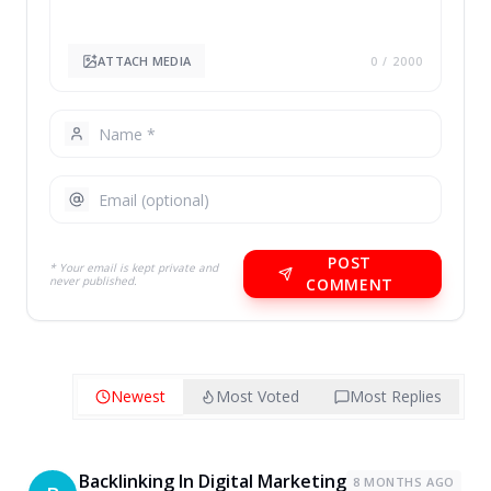
ATTACH MEDIA
0
/ 2000
POST
* Your email is kept private and
never published.
COMMENT
Newest
Most Voted
Most Replies
Backlinking In Digital Marketing
8 MONTHS AGO