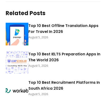
Related Posts
Top 10 Best Offline Translation Apps
For Travel In 2026
August 5, 2026
Top 10 Best IELTS Preparation Apps In
The World 2026
August 5, 2026
Top 10 Best Recruitment Platforms In
South Africa 2026
August 5, 2026