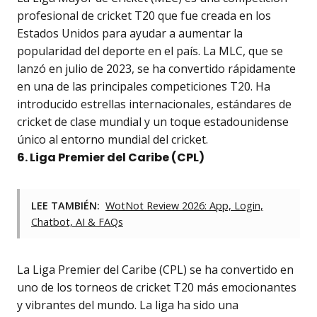
profesional de cricket T20 que fue creada en los
Estados Unidos para ayudar a aumentar la
popularidad del deporte en el país. La MLC, que se
lanzó en julio de 2023, se ha convertido rápidamente
en una de las principales competiciones T20. Ha
introducido estrellas internacionales, estándares de
cricket de clase mundial y un toque estadounidense
único al entorno mundial del cricket.
6. Liga Premier del Caribe (CPL)
LEE TAMBIÉN:
WotNot Review 2026: App, Login,
Chatbot, AI & FAQs
La Liga Premier del Caribe (CPL) se ha convertido en
uno de los torneos de cricket T20 más emocionantes
y vibrantes del mundo. La liga ha sido una