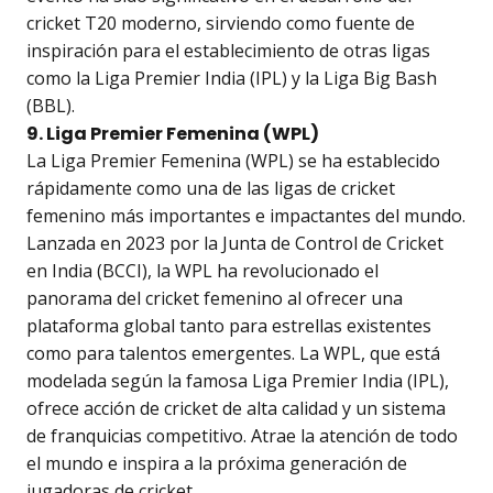
cricket T20 moderno, sirviendo como fuente de
inspiración para el establecimiento de otras ligas
como la Liga Premier India (IPL) y la Liga Big Bash
(BBL).
9. Liga Premier Femenina (WPL)
La Liga Premier Femenina (WPL) se ha establecido
rápidamente como una de las ligas de cricket
femenino más importantes e impactantes del mundo.
Lanzada en 2023 por la Junta de Control de Cricket
en India (BCCI), la WPL ha revolucionado el
panorama del cricket femenino al ofrecer una
plataforma global tanto para estrellas existentes
como para talentos emergentes. La WPL, que está
modelada según la famosa Liga Premier India (IPL),
ofrece acción de cricket de alta calidad y un sistema
de franquicias competitivo. Atrae la atención de todo
el mundo e inspira a la próxima generación de
jugadoras de cricket.