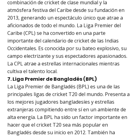
combinación de cricket de clase mundial y la
atmósfera festiva del Caribe desde su fundación en
2013, generando un espectáculo único que atrae a
aficionados de todo el mundo. La Liga Premier del
Caribe (CPL) se ha convertido en una parte
importante del calendario de cricket de las Indias
Occidentales. Es conocida por su bateo explosivo, su
campo electrizante y sus espectadores apasionados.
La CPL atrae a estrellas internacionales mientras
cultiva el talento local.
7. Liga Premier de Bangladés (BPL)
La Liga Premier de Bangladés (BPL) es una de las
principales ligas de cricket T20 del mundo. Presenta a
los mejores jugadores bangladesíes y estrellas
extranjeras compitiendo entre sí en un ambiente de
alta energía. La BPL ha sido un factor importante en
hacer que el cricket T20 sea más popular en
Bangladés desde su inicio en 2012. También ha