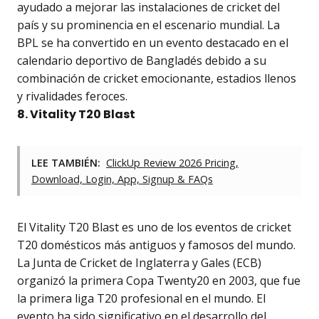
ayudado a mejorar las instalaciones de cricket del
país y su prominencia en el escenario mundial. La
BPL se ha convertido en un evento destacado en el
calendario deportivo de Bangladés debido a su
combinación de cricket emocionante, estadios llenos
y rivalidades feroces.
8. Vitality T20 Blast
LEE TAMBIÉN:
ClickUp Review 2026 Pricing,
Download, Login, App, Signup & FAQs
El Vitality T20 Blast es uno de los eventos de cricket
T20 domésticos más antiguos y famosos del mundo.
La Junta de Cricket de Inglaterra y Gales (ECB)
organizó la primera Copa Twenty20 en 2003, que fue
la primera liga T20 profesional en el mundo. El
evento ha sido significativo en el desarrollo del