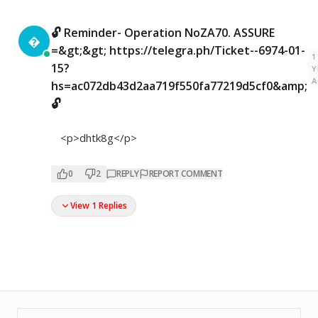
🔓 Reminder- Operation NoZA70. ASSURE

=&gt;&gt; https://telegra.ph/Ticket--6974-01-
1
15?
Y
A
hs=ac072db43d2aa719f550fa77219d5cf0&amp;
🔓
<p>dhtk8g</p>
0
2
REPLY
REPORT COMMENT
View 1 Replies