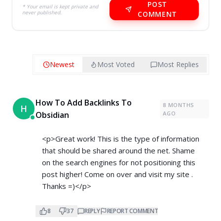
POST
* Your email is kept private and
never published.
COMMENT
Newest
Most Voted
Most Replies
How To Add Backlinks To
8 MONTHS
H
Obsidian
AGO
<p>Great work! This is the type of information
that should be shared around the net. Shame
on the search engines for not positioning this
post higher! Come on over and visit my site .
Thanks =)</p>
8
37
REPLY
REPORT COMMENT