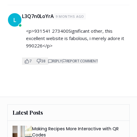
L3Q7n0LoYrA
9 MONTHS AGO
L
<p>931541 273400Significant other, this
excellent website is fabolous, i merely adore it
990226</p>
7
38
REPLY
REPORT COMMENT
Latest Posts
Making Recipes More Interactive with QR
Codes