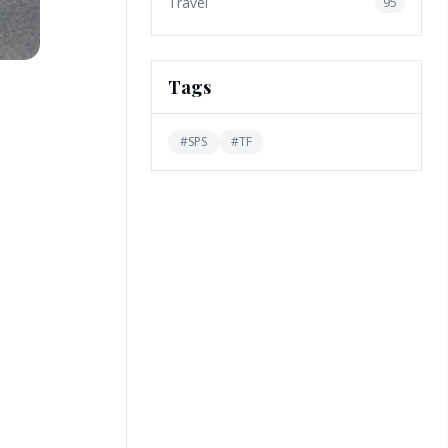
Travel
95
Tags
#
SPS
#
TF