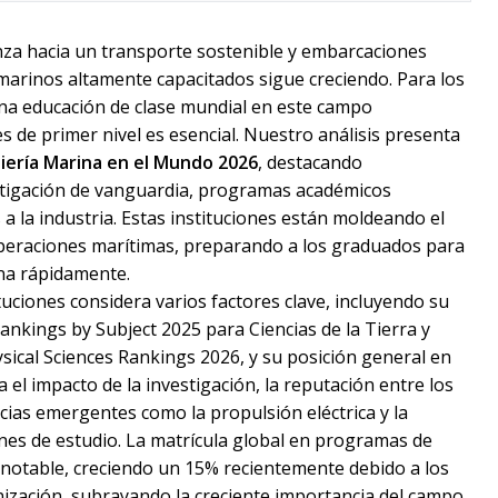
nza hacia un transporte sostenible y embarcaciones
arinos altamente capacitados sigue creciendo. Para los
na educación de clase mundial en este campo
nes de primer nivel es esencial. Nuestro análisis presenta
iería Marina en el Mundo 2026
, destacando
estigación de vanguardia, programas académicos
 a la industria. Estas instituciones están moldeando el
 operaciones marítimas, preparando a los graduados para
ona rápidamente.
tuciones considera varios factores clave, incluyendo su
nkings by Subject 2025 para Ciencias de la Tierra y
sical Sciences Rankings 2026, y su posición general en
l impacto de la investigación, la reputación entre los
cias emergentes como la propulsión eléctrica y la
es de estudio. La matrícula global en programas de
notable, creciendo un 15% recientemente debido a los
zación, subrayando la creciente importancia del campo.