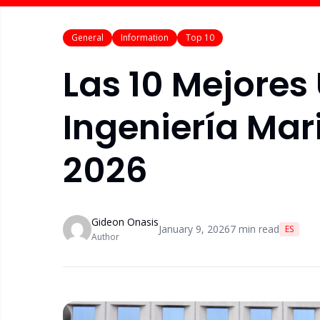
General
Information
Top 10
Las 10 Mejores
Ingeniería Mar
2026
Gideon Onasis
January 9, 2026
7
min read
ES
Author