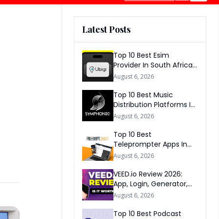
Latest Posts
Top 10 Best Esim
Provider In South Africa
2026
August 6, 2026
Top 10 Best Music
Distribution Platforms In
The World 2026
August 6, 2026
Top 10 Best
Teleprompter Apps In
2026
August 6, 2026
VEED.io Review 2026:
App, Login, Generator,
Download, AI & FAQs
August 6, 2026
Top 10 Best Podcast