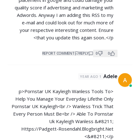
placement in google and could damage your
quality score if advertising and marketing with
Adwords. Anyway I am adding this RSS to my
e-mail and could look out for much more of
your respective interesting content. Ensure
that you update this again soon..</p>
REPORT COMMENT
REPLY
0
0
Adele
1 YEAR AGO
A
<p>Pornstar UK Kayleigh Wanless Tools To
Help You Manage Your Everyday Lifethe Only
Pornstar UK Kayleigh<br /> Wanless Trick That
Every Person Must Be<br /> Able To Pornstar
Uk Kayleigh Wanless &#8211;
Https://Padgett-Rosendahl.Blogbright.Net
&#8211;</p>