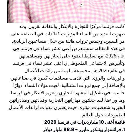
كانت فرنسا مركزًا للتجارة والابتكار والثقافة لقرون. وقد
ظهرت العديد من النساء المؤثرات كقائدات في الصناعة على
مر السنين، وجمعن ثروات هائلة من خلال مساعيهن الريادية.
في هذه المقالة، سنستعرض أغنى عشر نساء في فرنسا في
عام 2026، مع تسليط الضوء على إنجازاتهن ومساهماتهن
وتأثيرهن الاجتماعي الملحوظ. إن أغنى عشر نساء في فرنسا
في عام 2026 هن مجموعة ملهمة من رائدات الأعمال
والوريثات والرؤى التي قدمت مساهمات كبيرة في صناعاتهن.
بالإضافة إلى جمع ثروات استثنائية، لعبت هؤلاء النساء أدوارًا
حاسمة في تشكيل المشهد التجاري وتعزيز الابتكار في فرنسا
وما وراءها. لقد جعلتهن مهاراتهن التجارية وقيادتهن ومبادراتهن
الخيرية شخصيات مؤثرة، حيث يعتبرن قدوات لرائدات الأعمال
الطموحات حول العالم.
قائمة أغنى 10 مليارديرات في فرنسا 2026
1. فرانسواز بيتنكور مايرز - 88.8 مليار دولار