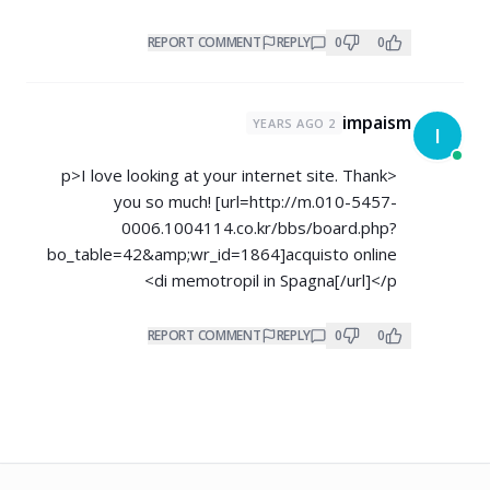
REPORT COMMENT
REPLY
0
0
impaism
2 YEARS AGO
I
<p>I love looking at your internet site. Thank
you so much! [url=
http://m.010-5457-
0006.1004114.co.kr/bbs/board.php?
bo_table=42&amp;wr_id=1864]acquisto
online
di memotropil in Spagna[/url]</p>
REPORT COMMENT
REPLY
0
0