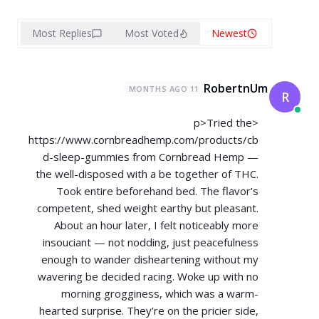
Most Replies
Most Voted
Newest
RobertnUm
11 MONTHS AGO
R
<p>Tried the
https://www.cornbreadhemp.com/products/cb
d-sleep-gummies
from Cornbread Hemp —
the well-disposed with a be together of THC.
Took entire beforehand bed. The flavor’s
competent, shed weight earthy but pleasant.
About an hour later, I felt noticeably more
insouciant — not nodding, just peacefulness
enough to wander disheartening without my
wavering be decided racing. Woke up with no
morning grogginess, which was a warm-
hearted surprise. They’re on the pricier side,