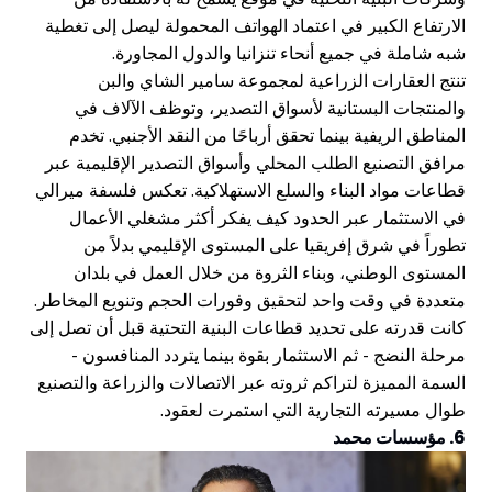
لارتفاع الكبير في اعتماد الهواتف المحمولة ليصل إلى تغطية
به شاملة في جميع أنحاء تنزانيا والدول المجاورة.
نتج العقارات الزراعية لمجموعة سامير الشاي والبن
المنتجات البستانية لأسواق التصدير، وتوظف الآلاف في
لمناطق الريفية بينما تحقق أرباحًا من النقد الأجنبي. تخدم
رافق التصنيع الطلب المحلي وأسواق التصدير الإقليمية عبر
طاعات مواد البناء والسلع الاستهلاكية. تعكس فلسفة ميرالي
ي الاستثمار عبر الحدود كيف يفكر أكثر مشغلي الأعمال
طوراً في شرق إفريقيا على المستوى الإقليمي بدلاً من
لمستوى الوطني، وبناء الثروة من خلال العمل في بلدان
تعددة في وقت واحد لتحقيق وفورات الحجم وتنويع المخاطر.
انت قدرته على تحديد قطاعات البنية التحتية قبل أن تصل إلى
رحلة النضج - ثم الاستثمار بقوة بينما يتردد المنافسون -
لسمة المميزة لتراكم ثروته عبر الاتصالات والزراعة والتصنيع
وال مسيرته التجارية التي استمرت لعقود.
 مؤسسات محمد