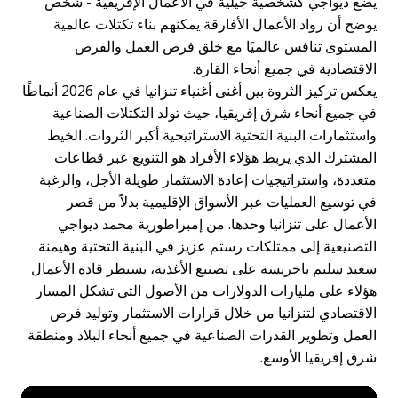
ضع ديواجي كشخصية جيلية في الأعمال الإفريقية - شخص
وضح أن رواد الأعمال الأفارقة يمكنهم بناء تكتلات عالمية
لمستوى تنافس عالميًا مع خلق فرص العمل والفرص
لاقتصادية في جميع أنحاء القارة.
يعكس تركيز الثروة بين أغنى أغنياء تنزانيا في عام 2026 أنماطًا
ي جميع أنحاء شرق إفريقيا، حيث تولد التكتلات الصناعية
استثمارات البنية التحتية الاستراتيجية أكبر الثروات. الخيط
لمشترك الذي يربط هؤلاء الأفراد هو التنويع عبر قطاعات
تعددة، واستراتيجيات إعادة الاستثمار طويلة الأجل، والرغبة
ي توسيع العمليات عبر الأسواق الإقليمية بدلاً من قصر
لأعمال على تنزانيا وحدها. من إمبراطورية محمد ديواجي
لتصنيعية إلى ممتلكات رستم عزيز في البنية التحتية وهيمنة
عيد سليم باخريسة على تصنيع الأغذية، يسيطر قادة الأعمال
ؤلاء على مليارات الدولارات من الأصول التي تشكل المسار
لاقتصادي لتنزانيا من خلال قرارات الاستثمار وتوليد فرص
لعمل وتطوير القدرات الصناعية في جميع أنحاء البلاد ومنطقة
رق إفريقيا الأوسع.