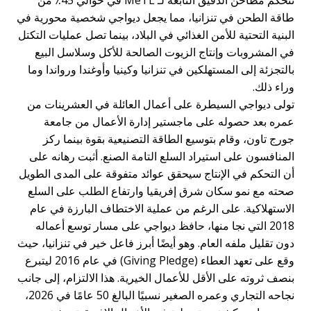
اقة الطحن في تنزانيا، مما يجعل ديواجي شخصية محورية في
لبنية التحتية للأمن الغذائي في البلاد، بينما تصل عمليات التكتل
ي المشروبات وإنتاج الزيوت الصالحة للأكل وسلاسل البيع
التجزئة إلى المستهلكين في تنزانيا وكينيا وأوغندا ورواندا وما
راء ذلك.
ولى ديواجي السيطرة على أعمال العائلة في العشرينات من
مره بعد حصوله على ماجستير إدارة الأعمال من جامعة
ورج تاون، وقام بتوسيع الطاقة التصنيعية بقوة بينما ركز
لمنافسون على استيراد السلع التامة الصنع. أثبت رهانه على
ن التحكم في الإنتاج سيحقق عوائد متفوقة على المدى الطويل
حته مع نمو سكان شرق إفريقيا وارتفاع الطلب على السلع
لاستهلاكية. على الرغم من عملية الاختطاف البارزة في عام
2018 التي نجا منها، حافظ ديواجي على مسار توسع أعماله
ون تقليل ملفه العام. وهو أيضًا أبرز فاعل خير في تنزانيا، حيث
وقع على تعهد العطاء (Giving Pledge) في عام 2016 ليتبرع
نصف ثروته على الأقل للأعمال الخيرية. هذا الالتزام، إلى جانب
نجاحه التجاري وعمره الصغير نسبيًا البالغ 50 عامًا في 2026،