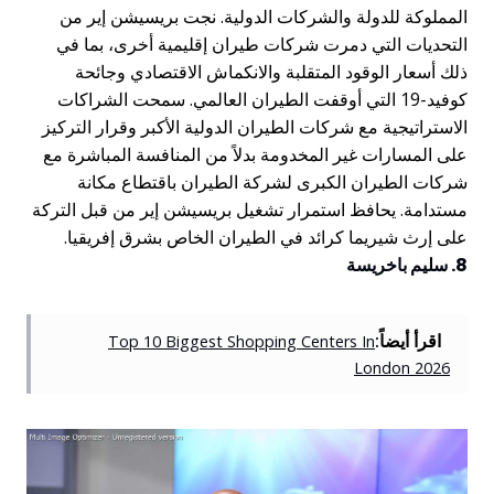
لمملوكة للدولة والشركات الدولية. نجت بريسيشن إير من
لتحديات التي دمرت شركات طيران إقليمية أخرى، بما في
لك أسعار الوقود المتقلبة والانكماش الاقتصادي وجائحة
كوفيد-19 التي أوقفت الطيران العالمي. سمحت الشراكات
لاستراتيجية مع شركات الطيران الدولية الأكبر وقرار التركيز
لى المسارات غير المخدومة بدلاً من المنافسة المباشرة مع
ركات الطيران الكبرى لشركة الطيران باقتطاع مكانة
ستدامة. يحافظ استمرار تشغيل بريسيشن إير من قبل التركة
لى إرث شيريما كرائد في الطيران الخاص بشرق إفريقيا.
 سليم باخريسة
اقرأ أيضاً:
Top 10 Biggest Shopping Centers In
London 2026