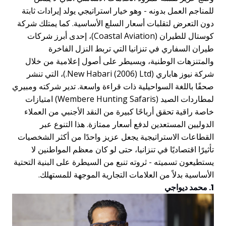
لمناجم العمل بدونه - وهو خيار استراتيجي يولد إيرادات ثابتة
ون التعرض لتقلبات أسعار السلع الأساسية. كما يمتلك شركة
كوستال للطيران (Coastal Aviation)، إحدى أبرز شركات
يران السفاري في تنزانيا التي تربط النزل الفاخرة
المتنزهات الوطنية، ويسيطر على أصول إعلامية من خلال
شركة نيوز هاباري (New Habari (2006) Ltd.)، التي تنشر
حفًا باللغة السواحيلية ذات قراءة واسعة. تدير شركته ومبيري
لمطاردات الصيد (Wembere Hunting Safaris) امتيازات
اصة راقية تحقق أرباحًا كبيرة من النقد الأجنبي من العملاء
لدوليين المستعدين لدفع أسعار ممتازة. هذا التنوع عبر
لقطاعات الاستراتيجية يجعل عزيز واحدًا من أكثر الشخصيات
أثيرًا اقتصاديًا في تنزانيا، حتى لو كان معظم المواطنين لا
ستطيعون تسميته - ثروته تنبع من السيطرة على البنية التحتية
لأساسية بدلاً من العلامات التجارية الموجهة للمستهلك.
محمد ديواجي