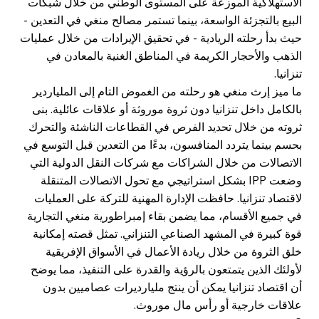
لاستهلاكية الموزعة على المستوى الوطني من خلال شبكات
لبيع بالتجزئة الواسعة، بينما تستمر مصالح منغي في التعدين -
يث بدأ رحلته الريادية - في تحقيق الإيرادات من خلال عمليات
لذهب والأحجار الكريمة في المناطق الغنية بالمعادن في
نزانيا.
ا ميز إرث منغي هو رحلته من الغموض التام إلى الملياردير
الكامل داخل تنزانيا دون ثروة موروثة أو علاقات عائلية. بنى
روته من خلال تحديد الفرص في القطاعات الناشئة والتحرك
حسم بينما يتردد المنافسون، بدءًا من التعدين قبل التوسع في
لاتصالات من خلال الشراكات مع شركات النقل الدولية التي
وضعت IPP بشكل استراتيجي مع تحول الاتصالات المتنقلة
اقتصاد تنزانيا. حافظت الإدارة المهنية للتركة على العمليات
ي جميع الأقسام، مما يضمن بقاء إمبراطورية منغي التجارية
وة كبيرة في المشهد الصناعي التنزاني. تمثل قصته إمكانية
لق الثروة من خلال ريادة الأعمال في الأسواق الإفريقية
أولئك الذين يتمتعون بالرؤية والقدرة على التنفيذ، مما يوضح
ن اقتصاد تنزانيا يمكن أن ينتج مليارديرات عصاميين بدون
لاقات خارجية أو رأس مال موروث.