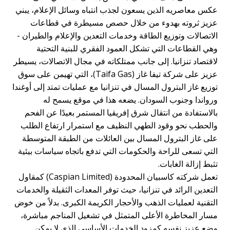
كس معاصريه الذين يسعون لجذب انتباه وسائل الإعلام، يبني
زيز ثروته بهدوء من خلال حصص مسيطرة في قطاعات
لاتصالات وتوزيع الطاقة وخدمات التعدين والإعلام والطيران -
هي القطاعات التي تشكل العمود الفقري للبنية التحتية
اقتصاد تنزانيا. إلى جانب ممتلكاته في مجال الاتصالات، يسيطر
عزيز على شركة تيفا غاز (Taifa Gas)، التي تهيمن على سوق
وزيع غاز البترول المسال في تنزانيا مع عمليات تمتد إلى أوغندا
رواندا وجنوب السودان. يضعه هذا في موقع يسمح له
الاستفادة من انتقال شرق إفريقيا المستمر بعيدًا عن الفحم
الحطب نحو وقود الطهي النظيف مع استمرار ارتفاع الطلب
لى غاز البترول المسال بين العائلات من الطبقة المتوسطة
لتي تسعى للراحة والحكومات التي تدفع باتجاه سياسات بيئية
ثبط إزالة الغابات.
تعمل شركته كاسبيان المحدودة (Caspian Limited) كمقاول
لتعدين الرائد في تنزانيا، حيث توفر المعدات الثقيلة والخدمات
لتقنية لعمليات الذهب والأحجار الكريمة الكبرى. بدلاً من خوض
سار المخاطرة الأعلى المتمثل في تشغيل المناجم مباشرة،
ضع عزيز نفسه كمزود الخدمات الأساسي الذي لا يمكن