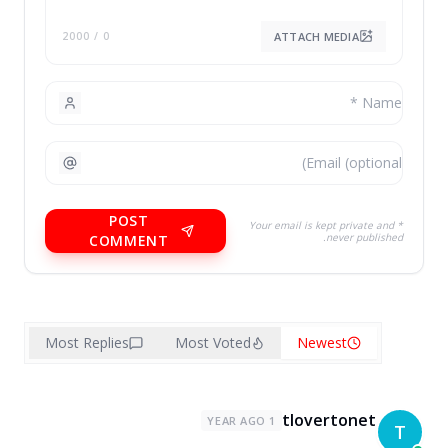
ATTACH MEDIA
/ 2000
0
POST
* Your email is kept private and
never published.
COMMENT
Most Replies
Most Voted
Newest
tlovertonet
1 YEAR AGO
T