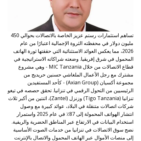
تساهم استثمارات رستم عزيز الخاصة بالاتصالات بحوالي 450
ليون دولار في محفظته الثروة الإجمالية اعتبارًا من عام
2026، مما يعكس العوائد الاستثنائية التي حققتها ثورة الهاتف
لمحمول في شرق إفريقيا. وضعته شراكاته الاستراتيجية في
قطاع الاتصالات من خلال MIC Tanzania - وهي مشروع
شترك مع رجل الأعمال الملغاشي حسنين حريديج من
مجموعة أكسيان (Axian Group) - كأحد المستفيدين
لرئيسيين من التحول الرقمي في تنزانيا. تحقق حصصه في تيغو
تنزانيا (Tigo Tanzania) وزنزل (Zantel)، اثنتين من أكبر ثلاث
ركات اتصالات متنقلة في البلاد، عوائد كبيرة مع وصول
انتشار الهواتف المحمولة إلى 87٪ في عام 2025 واستمرار
ستخدام البيانات في الارتفاع عبر المناطق الحضرية والريفية.
ضج سوق الاتصالات في تنزانيا من خدمات الصوت الأساسية
لى منصات الأموال عبر الهاتف المحمول والاتصال بالإنترنت