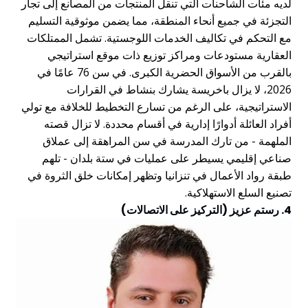
ديه مئات الشاحنات التي تنقل المنتجات من المصانع إلى تجار
لتجزئة في جميع أنحاء المنطقة، مما يضمن موثوقية التسليم
ع التحكم في تكاليف الخدمات اللوجستية. تشمل الممتلكات
لعقارية مستودعات ومراكز توزيع ذات موقع استراتيجي
بالقرب من الأسواق الحضرية الكبرى. في سن 76 عامًا في
2026، لا يزال باخريسة يشارك بنشاط في القرارات
لاستراتيجية، على الرغم من تسارع التخطيط للخلافة مع تولي
فراد العائلة أدوارًا إدارية في أقسام محددة. لا تزال قصته
لملهمة - من تارك المدرسة في سن المراهقة إلى عملاق
ناعي إقليمي يسيطر على عمليات في ستة بلدان - تلهم
بقة رواد الأعمال في تنزانيا وتظهر إمكانات خلق الثروة في
صنيع السلع الاستهلاكية.
ستم عزيز (التركيز على الاتصالات)