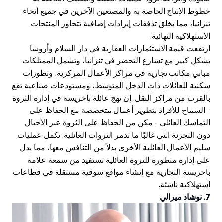
طوط الإنتاج الخاصة به والمصنعين الآخرين في جميع أنحاء
نزانيا، مما يخلق تدفقات إيرادات إضافية تتجاوز المنتجات
لاستهلاكية النهائية.
رتفعت قيمة الاستثمارات العقارية في دار السلام وأروشا
شكل كبير مع تسارع التحضر في تنزانيا، وتشمل الممتلكات
باني مكاتب تجارية في مراكز الأعمال المركزية، وتطورات
كنية للعائلات ذات الدخل المتوسط، ومستودعات صناعية تقع
القرب من مراكز النقل. إن نهج عائلة باخريسة في إدارة الثروة
 السماح للأفراد بتطوير أعمال متخصصة مع الحفاظ على
لتماسك العائلي - مكن من الحفاظ على الثروة عبر الأجيال
ون التجزئة التي غالبًا ما تدمر الثروات العائلية. تكمل عمليات
ليم الأعمال العائلية الأخرى بدلاً من التنافس معها، مما يدل
لى إدارة متطورة للثروة العائلية تستفيد من سمعة علامة
اخريسة التجارية مع إنشاء مواقع سوقية مستقلة في قطاعات
ستهلاكية ناشئة.
 نوشاد ميرالي