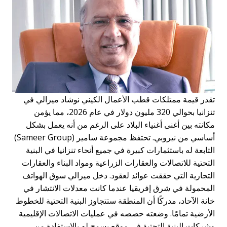
قدر قيمة ممتلكات قطب الأعمال الكيني نوشاد ميرالي في
تنزانيا بحوالي 320 مليون دولار في عام 2026، مما يؤمن
كانته بين أغنى أغنياء البلاد على الرغم من أنه يعمل بشكل
أساسي من نيروبي. تحتفظ مجموعة سامير (Sameer Group)
لتابعة له باستثمارات كبيرة في جميع أنحاء تنزانيا في البنية
لتحتية للاتصالات والعقارات الزراعية ومواد البناء والعقارات
لتجارية التي حققت عوائد لعقود. دخل ميرالي سوق الهواتف
لمحمولة في شرق إفريقيا عندما كانت معدلات الانتشار في
انة الآحاد، مدركًا أن المنطقة ستتجاوز البنية التحتية للخطوط
لأرضية تمامًا. وضعته حصصه في عمليات الاتصالات الإقليمية
شركات البنية التحتية في موقع يسمح له بالاستفادة من