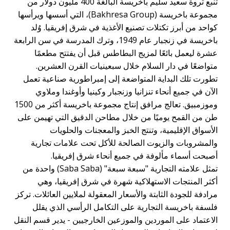
تنبع ثروة سعيد سليم باخريسة البالغة 400 مليون دولار من
مجموعة باخريسة (Bakhresa Group)، التي أسسها ويرأسها
واحد من أبرز تكتلات تصنيع الأغذية في شرق إفريقيا. وُلد
باخريسة في زنجبار عام 1949، وترك المدرسة في سن الرابعة
شرة ليعمل بائعًا لمزيج البطاطس قبل أن يفتتح مطعمًا
تواضعًا في دار السلام خلال سبعينيات القرن العشرين.
طورت تلك البداية المتواضعة إلى إمبراطورية صناعية تعمل
لآن في جميع أنحاء تنزانيا وزنجبار وكينيا وأوغندا وملاوي
وموزمبيق. تعالج مرافق إنتاج مجموعة باخريسة أكثر من 1500
ن من القمح يوميًا من خلال مطاحن الدقيق التي تهيمن على
لأسواق الإقليمية، وتنتج الخبز والمعجنات والحلويات
المشروبات والزيوت الصالحة للأكل تحت علامات تجارية
صبحت أسماء مألوفة في جميع أنحاء شرق إفريقيا.
تمثل علامته التجارية "سبعة سبعة" (Saba Saba) واحدة من
كثر المنتجات الاستهلاكية شهرة في شرق إفريقيا، وهي
رادفة للجودة الثابتة والأسعار المعقولة لملايين العائلات. تركز
لسفة باخريسة التجارية على التكامل الرأسي الذي يقلل
لاعتماد على الموردين والموزعين الخارجيين - يدير قسم النقل