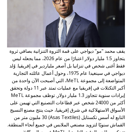
قف محمد "مو" ديواجي على قمة الثروة التنزانية بصافي ثروة
يتجاوز 1.5 مليار دولار اعتبارًا من عام 2026، مما يجعله ليس
قط أغنى شخص في تنزانيا بل أصغر ملياردير في إفريقيا. وُلد
ديواجي في سينغيدا عام 1975، وحول أعمال عائلته التجارية
المتواضعة إلى مجموعة MeTL، التي أصبحت الآن واحدة من
أكبر التكتلات في إفريقيا مع عمليات تمتد عبر 11 دولة وتحقق
إيرادات سنوية تتجاوز 1.3 مليار دولار. توظف مجموعة MeTL
أكثر من 24000 شخص عبر قطاعات التصنيع التي تهيمن على
لأسواق الاستهلاكية في شرق إفريقيا، حيث ينتج مصنع النسيج
التابع له أسس تكستايل (Asas Textiles) 30 مليون متر من
لقماش سنويًا لتزويد مصنعي الملابس في جميع أنحاء المنطقة.
تتحكم مطاحن الدقيق التابعة لـ MeTL في حوالي 45٪ من