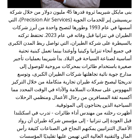
بنى مايكل شيريما ثروة قدرها 45 مليون دولار من خلال شركة
بريسيشن إير للخدمات الجوية (Precision Air Services)، التي
أسسها في عام 1993 وطورها لتصبح واحدة من أبرز شركات
الطيران في تنزانيا قبل وفاته في عام 2023. تحتفظ تركته
السيطرة على شركة الطيران، التي تواصل ربط المدن الكبرى
ي جميع أنحاء تنزانيا وكينيا وأوغندا بينما تعمل كبنية تحتية
ساسية لصناعة السياحة في البلاد. بدأ شيريما بعمليات تأجير
غيرة باستخدام طائرات بمحركات مروحية للوصول إلى
دارج جوية نائية تجاهلتها شركات الطيران الكبرى، وتوسع
دريجيًا ليصبح شركة طيران تجارية متكاملة من خلال التركيز
لمهووس على سجلات السلامة والأداء في الوقت المحدد مما
كسبه ثقة المسافرين من رجال الأعمال ومنظمي الرحلات
لسياحية الذين يحتاجون إلى الموثوقية.
ظهرت رحلته من مهندس أداء طائرات - تدرب في اسكتلندا
بل العودة إلى تنزانيا - إلى مؤسس شركة طيران أن رواد
لأعمال التنزانيين يمكنهم النجاح في الصناعات كثيفة رأس
لمال والتقنية العالية التي تهيمن عليها تقليديًا المؤسسات