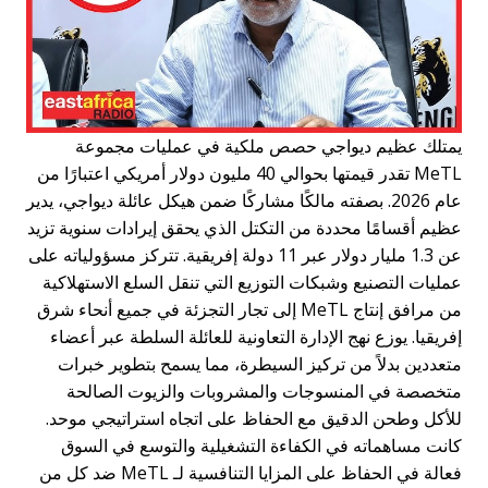
متلك عظيم ديواجي حصص ملكية في عمليات مجموعة
MeTL تقدر قيمتها بحوالي 40 مليون دولار أمريكي اعتبارًا من
عام 2026. بصفته مالكًا مشاركًا ضمن هيكل عائلة ديواجي، يدير
ظيم أقسامًا محددة من التكتل الذي يحقق إيرادات سنوية تزيد
عن 1.3 مليار دولار عبر 11 دولة إفريقية. تتركز مسؤولياته على
مليات التصنيع وشبكات التوزيع التي تنقل السلع الاستهلاكية
من مرافق إنتاج MeTL إلى تجار التجزئة في جميع أنحاء شرق
فريقيا. يوزع نهج الإدارة التعاونية للعائلة السلطة عبر أعضاء
تعددين بدلاً من تركيز السيطرة، مما يسمح بتطوير خبرات
تخصصة في المنسوجات والمشروبات والزيوت الصالحة
لأكل وطحن الدقيق مع الحفاظ على اتجاه استراتيجي موحد.
انت مساهماته في الكفاءة التشغيلية والتوسع في السوق
فعالة في الحفاظ على المزايا التنافسية لـ MeTL ضد كل من