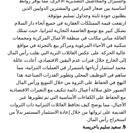
السيزال والمحاصيل التصديرية الأخرى، مما يوفر روابط
ساسية بين صغار المزارعين والمشترين الدوليين الذين
طلبون جودة ثابتة وجداول تسليم موثوقة.
رتفعت قيمة الممتلكات العقارية في جميع أنحاء دار السلام
شكل كبير مع توسع العاصمة التجارية لتنزانيا، حيث تمتلك
لعائلة مباني مكاتب في منطقة الأعمال المركزية ومجمعات
كنية في الأحياء المرغوبة ومراكز بيع بالتجزئة في مواقع
الية الحركة. على عكس العائلات الثرية التي نقلت رأس المال
لى الخارج خلال فترات عدم اليقين الاقتصادي، أعادت عائلة
حمد استثمار أرباحها باستمرار في العمليات التنزانية، مما
اهم في التوظيف المحلي وتطوير القدرات الصناعية. هذا
لنهج في الحفاظ على الثروة من خلال التنويع ورأس المال
لصبور خلق سلالة أعمال دائمة تتكيف مع التغيرات الاقتصادية
ع الحفاظ على الكفاءات الأساسية التي تم تطويرها عبر
لأجيال، مما يوضح كيف تحافظ العائلات التنزانية ذات الثروات
لقديمة على ثرواتها من خلال إعادة الاستثمار المستمر بدلاً من
ستخراج رأس المال.
 سعيد سليم باخريسة