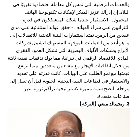
الخدمات الرقمية التي تمس كل معاملة اقتصادية تقريبًا في
لبلاد. إن إدراك عزيز المبكر لإمكانات تكنولوجيا الهاتف
لمحمول - الاستثمار عندما شكك المتشككون في قدرة
لتنزانيين على شراء الهواتف - حقق عوائد استثنائية على مدى
قدين من الزمن. تمتد استثمارات البنية التحتية للاتصالات إلى
ا هو أبعد من العمليات الموجهة للمستهلك لتشمل شركات
لأبراج وشبكات الألياف البصرية التي تشكل العمود الفقري
لمادي للاقتصاد الرقمي في تنزانيا، مما يولد تدفقات نقدية ثابتة
ن خلال اتفاقيات الإيجار مع مشغلين متعددين بينما ترتفع
يمتها مع نمو الطلب على البيانات. كانت قدرته على تحديد
الاستثمار في قطاعات البنية التحتية الحيوية قبل أن تصل إلى
رحلة النضج سمة مميزة لاستراتيجية تراكم ثروته عبر
ناعات متعددة.
ريجينالد منغي (التركة)