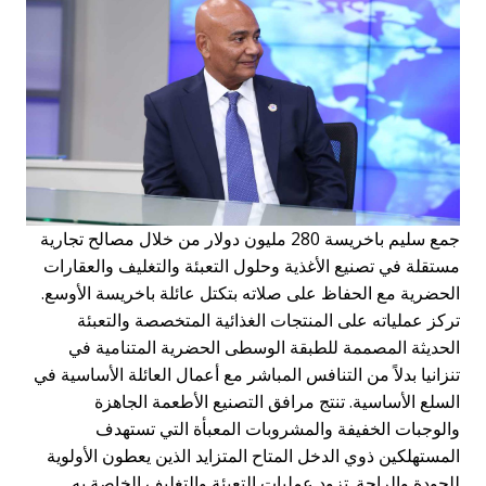
جمع سليم باخريسة 280 مليون دولار من خلال مصالح تجارية
ستقلة في تصنيع الأغذية وحلول التعبئة والتغليف والعقارات
لحضرية مع الحفاظ على صلاته بتكتل عائلة باخريسة الأوسع.
ركز عملياته على المنتجات الغذائية المتخصصة والتعبئة
لحديثة المصممة للطبقة الوسطى الحضرية المتنامية في
نزانيا بدلاً من التنافس المباشر مع أعمال العائلة الأساسية في
لسلع الأساسية. تنتج مرافق التصنيع الأطعمة الجاهزة
الوجبات الخفيفة والمشروبات المعبأة التي تستهدف
لمستهلكين ذوي الدخل المتاح المتزايد الذين يعطون الأولوية
لجودة والراحة. تزود عمليات التعبئة والتغليف الخاصة به