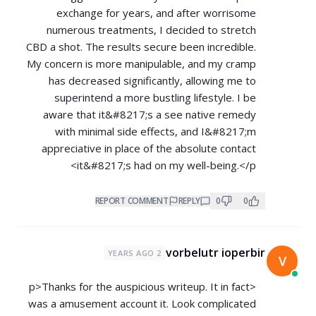
exchange for years, and after worrisome
numerous treatments, I decided to stretch
CBD a shot. The results secure been incredible.
My concern is more manipulable, and my cramp
has decreased significantly, allowing me to
superintend a more bustling lifestyle. I be
aware that it&#8217;s a see native remedy
with minimal side effects, and I&#8217;m
appreciative in place of the absolute contact
it&#8217;s had on my well-being.</p>
REPORT COMMENT
REPLY
0
0
vorbelutr ioperbir
2 YEARS AGO
V
<p>Thanks for the auspicious writeup. It in fact
was a amusement account it. Look complicated