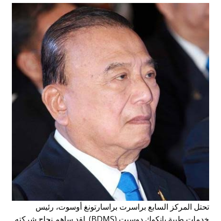
تحتل المركز السابع براسرت براسارتونغ أوسوت، رئيس
خدمات طبية بانكوك دوسيت (BDMS). لقد ساهم نجاح شركته