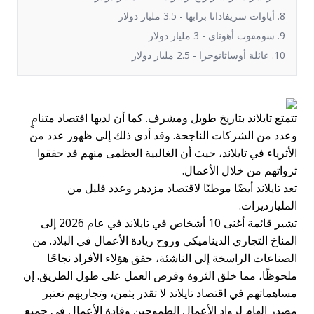
8. أياوات سريفادانا برابها - 3.5 مليار دولار
9. سومفوت أهوناي - 3 مليار دولار
10. عائلة أوساثانوجرا - 2.5 مليار دولار
تتمتع تايلاند بتاريخ طويل ومشرف. كما أن لديها اقتصاد متنامٍ
وعدد من الشركات الناجحة. وقد أدى ذلك إلى ظهور عدد من
الأثرياء في تايلاند، حيث أن الغالبية العظمى منهم قد حققوا
ثرواتهم من خلال الأعمال.
تعد تايلاند أيضًا موطنًا لاقتصاد مزدهر وعدد قليل من
المليارديرات.
تشير قائمة أغنى 10 أشخاص في تايلاند في عام 2026 إلى
المناخ التجاري الديناميكي وروح ريادة الأعمال في البلاد. من
الصناعات الراسخة إلى الناشئة، حقق هؤلاء الأفراد نجاحًا
ملحوظًا، مما خلق الثروة وفرص العمل على طول الطريق. إن
مساهماتهم في اقتصاد تايلاند لا تقدر بثمن، وتجاربهم تعتبر
مصدر إلهام لرواد الأعمال الطموحين وقادة الأعمال في جميع