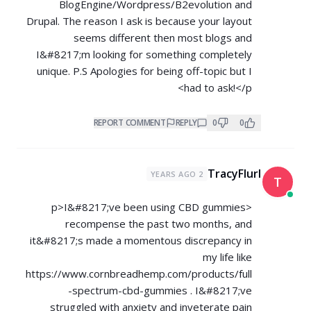
BlogEngine/Wordpress/B2evolution and
Drupal. The reason I ask is because your layout
seems different then most blogs and
I&#8217;m looking for something completely
unique. P.S Apologies for being off-topic but I
had to ask!</p>
REPORT COMMENT
REPLY
0
0
TracyFlurl
2 YEARS AGO
T
<p>I&#8217;ve been using CBD gummies
recompense the past two months, and
it&#8217;s made a momentous discrepancy in
my life like
https://www.cornbreadhemp.com/products/full
-spectrum-cbd-gummies
. I&#8217;ve
struggled with anxiety and inveterate pain