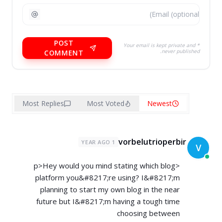
POST
* Your email is kept private and
never published.
COMMENT
Most Replies
Most Voted
Newest
vorbelutrioperbir
1 YEAR AGO
V
<p>Hey would you mind stating which blog
platform you&#8217;re using? I&#8217;m
planning to start my own blog in the near
future but I&#8217;m having a tough time
choosing between