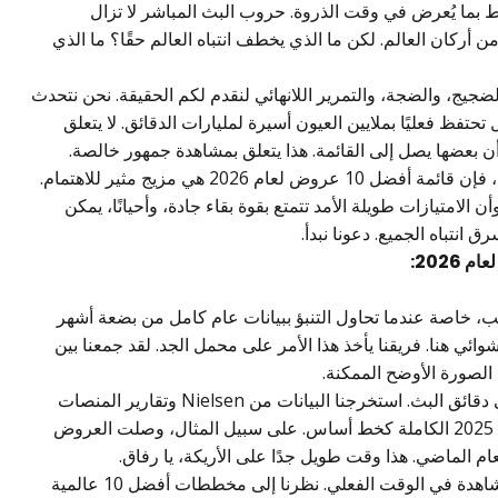
فقط بما يُعرض في وقت الذروة. حروب البث المباشر لا تزال
أركان العالم. لكن ما الذي يخطف انتباه العالم حقًا؟ ما الذي
الضجيج، والضجة، والتمرير اللانهائي لنقدم لكم الحقيقة. نحن نتحدث
تفظ فعليًا بملايين العيون أسيرة لمليارات الدقائق. لا يتعلق
أن بعضها يصل إلى القائمة. هذا يتعلق بمشاهدة جمهور خالصة.
من الجراء الكرتونية إلى الدراما الطبية القاسية، فإن قائمة أفضل 10 عروض لعام 2026 هي مزيج مثير للاهتمام.
ن الامتيازات طويلة الأمد تتمتع بقوة بقاء جادة، وأحيانًا، يمكن
انتباه الجميع. دعونا نبدأ.
، خاصة عندما تحاول التنبؤ ببيانات عام كامل من بضعة أشهر
ئي هنا. فريقنا يأخذ هذا الأمر على محمل الجد. لقد جمعنا بين
 الصورة الأوضح الممكنة.
أولاً، بدأنا بالمقياس الأكثر واقعية المتاح: إجمالي دقائق البث. استخرجنا البيانات من Nielsen وتقارير المنصات
المختلفة، مع التركيز بشدة على إحصائيات عام 2025 الكاملة كخط أساس. على سبيل المثال، وصلت العروض
ثم، قارنا تلك البيانات التاريخية مع اتجاهات المشاهدة في الوقت الفعلي. نظرنا إلى مخططات أفضل 10 عالمية