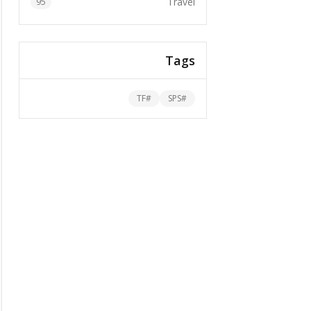
Travel
95
Tags
TF
#
SPS
#