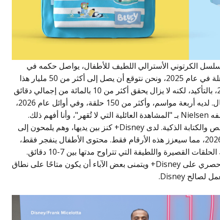
مسلسل الكرتوني الأسترالي اللطيف للأطفال، يواصل حكمه في
المركز الأول. لقد جذب 45 مليار دقيقة بث مذهلة في عام 2025، ونحن نتوقع أن يصل إلى أكثر من 50 مليار هذا
العام. لقد انخفض قليلاً عن ذروته في عام 2024، بالتأكيد، لكنه لا يزال يحقق أكثر من 10 بالمائة من إجمالي دقائق
البث العالمية. هذا جنون بالنسبة لمسلسل أطفال. لديه أربعة مواسم، وأكثر من 150 حلقة، وفي أوائل عام 2026،
. يصفه Nielsen بـ "المشاهدة العائلية التي لا تُقهر"، وأنا أفهم ذلك.
الآباء يشاهدونه مرة أخرى من أجل الحنين الخالص والكتابة الذكية. لدى Disney+ كنز بين يديها، وهم يلمحون إلى
حلقات خاصة للموسم الرابع في منتصف عام 2026، مما سيعزز هذه الأرقام فقط. محتوى الأطفال ينفجر فقط،
بنسبة 15 بالمائة سنويًا، حيث تحب العائلات تلك الحلقات القصيرة واللطيفة التي تتراوح مدتها بين 7-10 دقائق.
الشكوى الحقيقية الوحيدة التي أسمعها هي أنه حصري على Disney+ ويتمنى بعض الآباء أن يكون متاحًا على نطاق
الح Disney.