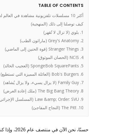
TABLE OF CONTENTS
أكثر 10 مسلسلات تلفزيونية مشاهدة في العالم لعام 2026:
كيف توصلنا إلى ذلك (المنهجية)
1. بلوي (لا تزال لا تُقهر)
2. Grey's Anatomy (ماراثون الطب)
3. Stranger Things (قوة الحنين إلى الماضي)
4. NCIS (الحصان الموثوق)
5. SpongeBob SquarePants (العجيب الخالد)
6. Bob's Burgers (العائلة المميزة التي تستطيع)
7. Family Guy (لا يزال يسيء، ولا يزال يُشاهد)
8. The Big Bang Theory (ملك إعادة العرض)
9. Law &amp; Order: SVU (المسلسل الإجرائي الدائم)
10. The Pitt (النجاح المفاجئ)
حسنًا، نحن 