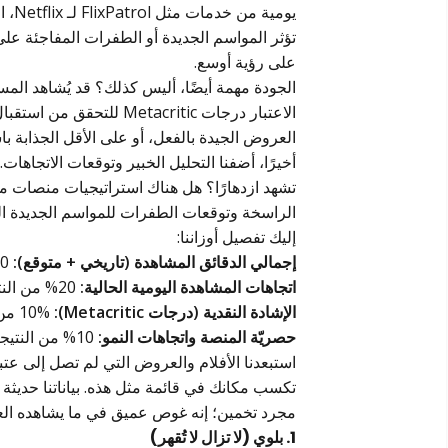
على رؤية أوسع.
الجودة مهمة أيضًا، أليس كذلك؟ قد يُشاهد المسل
الاعتبار درجات etacritic
العروض الجيدة بالفعل، أو على الأقل الجذابة با
أخيرًا، أضفنا التحليل الخبير وتوقعات الاتجاهات
تشهد ازدهارًا؟ هل هناك استراتيجيات منصات م
الراسخة وتوقعات الطفرات للمواسم الجديدة المتوقعة بش
إليك تفصيل أوزاننا:
إجمالي الدقائق المشاهدة (تاريخي + متوقع):
60% من النتيجة. هذا هو العامل الكبير، الحقيقة الصعبة للمشاهدة.
اتجاهات المشاهدة اليومية الحالية:
20% من النتيجة. هذا يحافظ على مصداقيتنا بشأن ما يحدث الآن.
الإشادة النقدية (درجات Metacritic):
10% من النتيجة. لأن الجودة يمكن أن تحفز المشاركة طويلة الأمد.
حصريّة المنصة واتجاهات النمو:
10% من النتيجة. هل تروج له المنصة بقوة؟ هل يتوسع نطاق وصوله؟
مجرد تخمين؛ إنه غوص عميق في ما يشاهده العا
1. بلوي (لا تزال لا تُقهر)