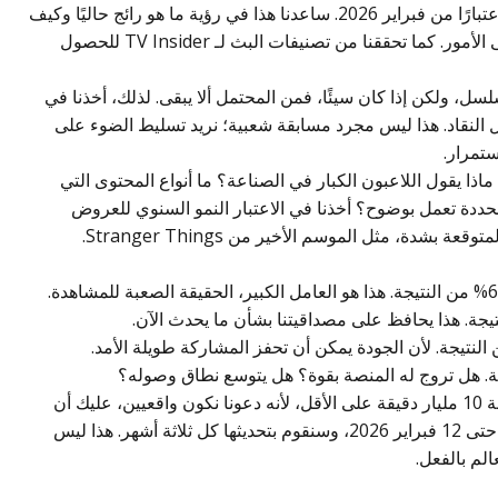
يومية من خدمات مثل FlixPatrol لـ Netflix، اعتبارًا من فبراير 2026. ساعدنا هذا في رؤية ما هو رائج حاليًا وكيف
تؤثر المواسم الجديدة أو الطفرات المفاجئة على الأمور. كما تحققنا من تصنيفات البث لـ TV Insider للحصول
سل، ولكن إذا كان سيئًا، فمن المحتمل ألا يبقى. لذلك، أخذنا في
M للتحقق من استقبال النقاد. هذا ليس مجرد مسابقة شعبية؛ نريد تسليط الضوء على
ستمرار.
. ماذا يقول اللاعبون الكبار في الصناعة؟ ما أنواع المحتوى التي
حددة تعمل بوضوح؟ أخذنا في الاعتبار النمو السنوي للعروض
دة، مثل الموسم الأخير من Stranger Things.
استبعدنا الأفلام والعروض التي لم تصل إلى عتبة 10 مليار دقيقة على الأقل، لأنه دعونا نكون واقعيين، عليك أن
تكسب مكانك في قائمة مثل هذه. بياناتنا حديثة حتى 12 فبراير 2026، وسنقوم بتحديثها كل ثلاثة أشهر. هذا ليس
لم بالفعل.