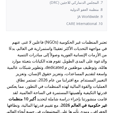
7. المجلس الدنماركي للاجئين (DRC)
8. منظمة العفو الدولية
9. JA Worldwide
10. CARE International
تعتبر المنظمات غير الحكومية (NGOs) فاعلين لا غنى عنهم
في مواجهة التحديات الأكثر تعقيدًا واستمرارية في العالم، بدءًا
من الأزمات الإنسانية الفورية وصولاً إلى مبادرات التنمية
والدعوة على المدى الطويل. تقوم هذه الكيانات بتعبئة موارد
هائلة، وتوظيف موظفين م dedicated، وتطوير شبكات عالمية
واسعة لتقديم المساعدات، وتعزيز حقوق الإنسان، وتعزيز
التغيير المستدام. مع اقترابنا من عام 2026، تستمر نطاق
العمليات والقوة المالية لهذه المنظمات في التطور، مما يعكس
قدرتها التكيفية وأهميتها المستمرة في الساحة العالمية. لقد
قامت منشورتنا بإجراء دراسة شاملة لتحديد
أكبر 10 منظمات
غير حكومية في العالم 2026
، مع تقييم قدرتها المالية، ونطاقها
الجغرافي، ومدى تأثيرها على المجتمعات في جميع أنحاء العالم.