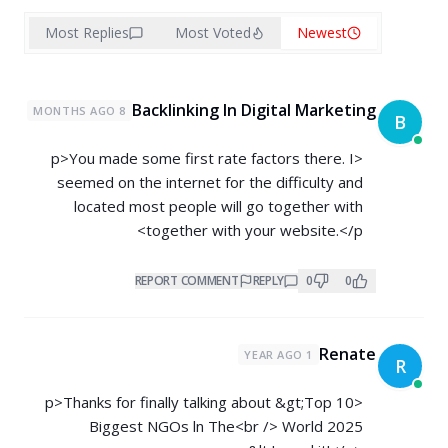
Most Replies
Most Voted
Newest
Backlinking In Digital Marketing
8 MONTHS AGO
B
<p>You made some first rate factors there. I
seemed on the internet for the difficulty and
located most people will go together with
together with your website.</p>
REPORT COMMENT
REPLY
0
0
Renate
1 YEAR AGO
R
<p>Thanks for finally talking about &gt;Top 10
Biggest NGOs ln The<br /> World 2025