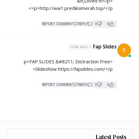
&lt;Loved it!</p>
<p>
http://ww1.prediksimerah.top/</p>
REPORT COMMENT
REPLY
0
0
Fap Slides
1 YEAR AGO
F
<p>FAP SLIDES &#8211; Distraction Free
Slideshow
https://fapslides.com/</p>
REPORT COMMENT
REPLY
0
0
Latest Posts