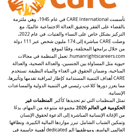
تأسست CARE International في عام 1945، وهي ملتزمة
بالقضاء على الفقر وتحقيق العدالة الاجتماعية عالميًا، مع
التركيز بشكل خاص على النساء والفتيات. في عام 2022،
وصلت CARE مباشرة إلى 174 مليون شخص عبر 111 دولة
من خلال برامجها المختلفة، وفقًا لموقع
humanrightscareers.com. تعمل المنظمة في مجالات
حيوية مثل المساواة بين الجنسين، والعدالة الصحية، والعدالة
المناخية، وضمان الحقوق في الغذاء والمياه النظيفة. تستخدم
CARE أهداف التنمية المستدامة كإطار لمراقبة تقدمها وتأثيرها،
مما يعزز دورها كلاعب رئيسي في التنمية الدولية والمساعدات
الإنسانية.
تمثل المنظمات التي تم تحديدها كأكبر
المنظمات غير
الحكومية في العالم 2026
مجموعة متنوعة من المهام، بدءًا
من الإغاثة الإنسانية المباشرة إلى الدعوة لحقوق الإنسان
وتمكين الشباب الشامل. تبرز مواردها المالية الكبيرة، ونطاقها
العالمي الواسع، وموظفيها الم dedicated أهمية حاسمة في