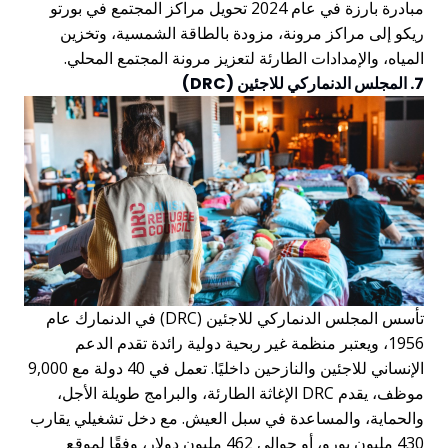
مبادرة بارزة في عام 2024 تحويل مراكز المجتمع في بورتو
ريكو إلى مراكز مرونة، مزودة بالطاقة الشمسية، وتخزين
المياه، والإمدادات الطارئة لتعزيز مرونة المجتمع المحلي.
7. المجلس الدنماركي للاجئين (DRC)
تأسس المجلس الدنماركي للاجئين (DRC) في الدنمارك عام
1956، ويعتبر منظمة غير ربحية دولية رائدة تقدم الدعم
الإنساني للاجئين والنازحين داخليًا. تعمل في 40 دولة مع 9,000
موظف، يقدم DRC الإغاثة الطارئة، والبرامج طويلة الأجل،
والحماية، والمساعدة في سبل العيش. مع دخل تشغيلي يقارب
430 مليون يورو، أو حوالي 462 مليون دولار، وفقًا لموقع