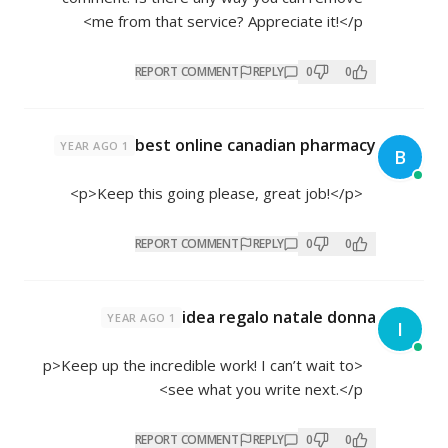
me from that service? Appreciate it!</p>
REPORT COMMENT
REPLY
0
0
best online canadian pharmacy
1 YEAR AGO
B
<p>Keep this going please, great job!</p>
REPORT COMMENT
REPLY
0
0
idea regalo natale donna
1 YEAR AGO
I
<p>Keep up the incredible work! I can’t wait to
see what you write next.</p>
REPORT COMMENT
REPLY
0
0