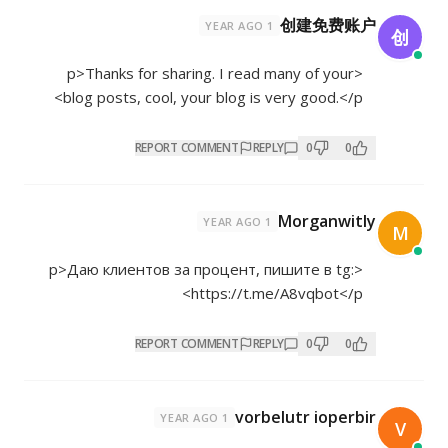
创建免费账户
1 YEAR AGO
创
<p>Thanks for sharing. I read many of your
blog posts, cool, your blog is very good.</p>
REPORT COMMENT
REPLY
0
0
Morganwitly
1 YEAR AGO
M
<p>Даю клиентов за процент, пишите в tg:
https://t.me/A8vqbot</p>
REPORT COMMENT
REPLY
0
0
vorbelutr ioperbir
1 YEAR AGO
V