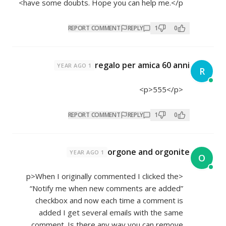
have some doubts. Hope you can help me.</p>
REPORT COMMENT
REPLY
1
0
regalo per amica 60 anni
1 YEAR AGO
R
<p>555</p>
REPORT COMMENT
REPLY
1
0
orgone and orgonite
1 YEAR AGO
O
<p>When I originally commented I clicked the
“Notify me when new comments are added”
checkbox and now each time a comment is
added I get several emails with the same
comment. Is there any way you can remove