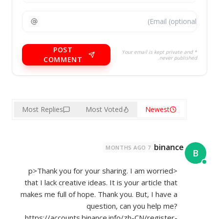
POST
* Your email is kept private and
never published.
COMMENT
Most Replies
Most Voted
Newest
binance
7 MONTHS AGO
B
<p>Thank you for your sharing. I am worried
that I lack creative ideas. It is your article that
makes me full of hope. Thank you. But, I have a
question, can you help me?
https://accounts.binance.info/zh-CN/register-