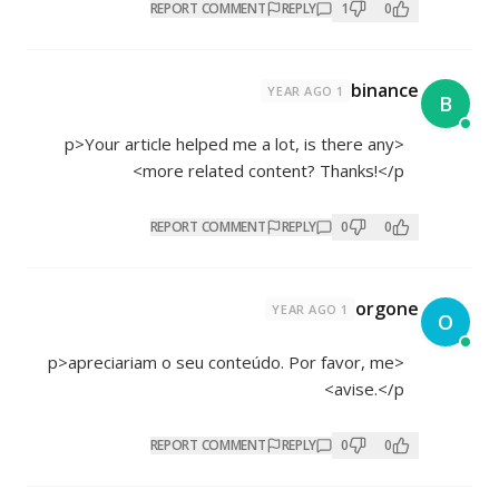
REPORT COMMENT
REPLY
1
0
binance
1 YEAR AGO
B
<p>Your article helped me a lot, is there any
more related content? Thanks!</p>
REPORT COMMENT
REPLY
0
0
orgone
1 YEAR AGO
O
<p>apreciariam o seu conteúdo. Por favor, me
avise.</p>
REPORT COMMENT
REPLY
0
0