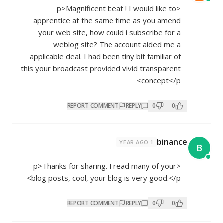
<p>Magnificent beat ! I would like to
apprentice at the same time as you amend
your web site, how could i subscribe for a
weblog site? The account aided me a
applicable deal. I had been tiny bit familiar of
this your broadcast provided vivid transparent
concept</p>
REPORT COMMENT
REPLY
0
0
binance
1 YEAR AGO
B
<p>Thanks for sharing. I read many of your
blog posts, cool, your blog is very good.</p>
REPORT COMMENT
REPLY
0
0