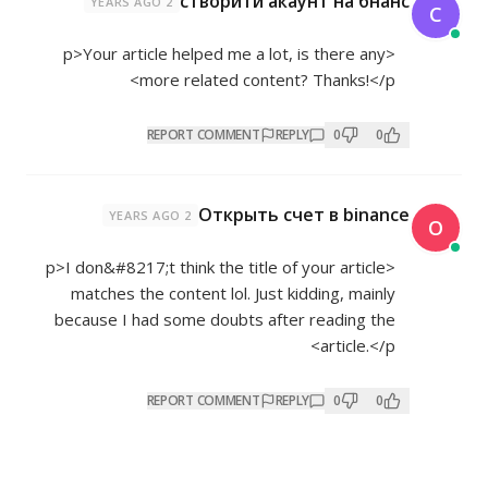
створити акаунт на бнанс
2 YEARS AGO
С
<p>Your article helped me a lot, is there any
more related content? Thanks!</p>
REPORT COMMENT
REPLY
0
0
Открыть счет в binance
2 YEARS AGO
О
<p>I don&#8217;t think the title of your article
matches the content lol. Just kidding, mainly
because I had some doubts after reading the
article.</p>
REPORT COMMENT
REPLY
0
0