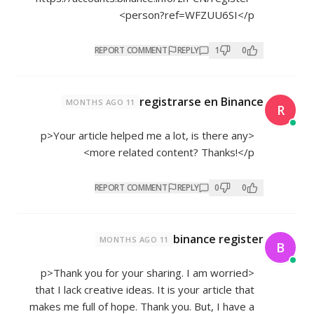
person?ref=WFZUU6SI</p>
REPORT COMMENT
REPLY
1
0
registrarse en Binance
11 MONTHS AGO
R
<p>Your article helped me a lot, is there any
more related content? Thanks!</p>
REPORT COMMENT
REPLY
0
0
binance register
11 MONTHS AGO
B
<p>Thank you for your sharing. I am worried
that I lack creative ideas. It is your article that
makes me full of hope. Thank you. But, I have a