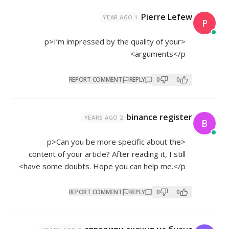
Pierre Lefew
1 YEAR AGO
P
<p>I’m impressed by the quality of your
arguments</p>
REPORT COMMENT
REPLY
0
0
binance register
2 YEARS AGO
B
<p>Can you be more specific about the
content of your article? After reading it, I still
have some doubts. Hope you can help me.</p>
REPORT COMMENT
REPLY
0
0