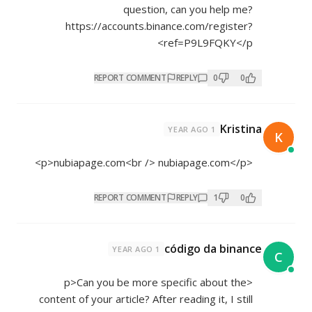
question, can you help me?
https://accounts.binance.com/register?
ref=P9L9FQKY</p>
REPORT COMMENT
REPLY
0
0
Kristina
1 YEAR AGO
K
<p>nubiapage.com<br /> nubiapage.com</p>
REPORT COMMENT
REPLY
1
0
código da binance
1 YEAR AGO
C
<p>Can you be more specific about the
content of your article? After reading it, I still