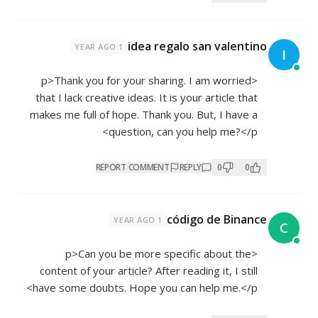
idea regalo san valentino
1 YEAR AGO
I
<p>Thank you for your sharing. I am worried
that I lack creative ideas. It is your article that
makes me full of hope. Thank you. But, I have a
question, can you help me?</p>
REPORT COMMENT
REPLY
0
0
código de Binance
1 YEAR AGO
C
<p>Can you be more specific about the
content of your article? After reading it, I still
have some doubts. Hope you can help me.</p>