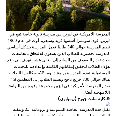
المدرسة الأمريكية في ليزين هي مدرسة ثانوية خاصة تقع في
ليزين، فود، سويسرا. أسسها فريد وسيغريد أوت في عام 1960.
تضم المدرسة حوالي 340 طالبًا. تعمل المدرسة بشكل أساسي
كمدرسة تحضيرية للطلاب الذين يسعون للالتحاق بالجامعات،
حيث تقدم الصفوف من السابع إلى الثاني عشر. تهدف إلى رفع
هؤلاء الطلاب لتحقيق إمكاناتهم الكاملة وإعدادهم للتحديات
المستقبلية. تقدم المدرسة برامج دبلوم، AP، وبكالوريا للطلاب.
هناك حوالي 700 خريج ناجح ونسبة الطلاب إلى المعلمين 1:8.
تقدم المدرسة الأمريكية في ليزين مجموعة وفيرة من البرامج
اللامنهجية أيضًا.
9. كلية سانت جورج (زيمبابوي)
تقبل هذه المدرسة الخاصة اليسوعية والرومانية الكاثوليكية
الطلاب النهاريين والمقيمين. تأتي كلية سانت جورج، هاراري،