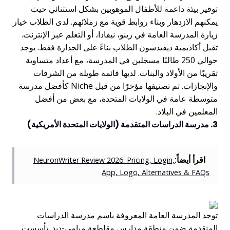
توفير بيئة داعمة للأطفال الموهوبين بشكل استثنائي حيث
يمكنهم الازدهار وبناء روابط قوية مع زملائهم. لدى الطلاب خيار
زيارة المدرسة العامة في رينو، نيفادا، أو التعلم عبر الإنترنت.
تقبل أكاديمية ديفيدسون الطلاب بناءً على الجدارة فقط. يوجد
حوالي 250 طالبًا مسجلين في المدرسة، مع أعداد متساوية
تقريبًا من الأولاد والبنات. لديها قائمة طويلة من الشرفات
والإنجازات. تم تصنيفها مؤخرًا من قبل Niche كأفضل مدرسة
متوسطة عامة في الولايات المتحدة، مع بعض من أفضل
المعلمين في البلاد.
3. مدرسة الدراسات المتقدمة (الولايات المتحدة الأمريكية)
اقرأ أيضاً:
NeuronWriter Review 2026: Pricing, Login,
App, Logo, Alternatives & FAQs
توجد المدرسة العامة المعروفة باسم مدرسة الدراسات
المتقدمة ضمن منطقة مدارس مقاطعة ميامي-ديد. تأسست