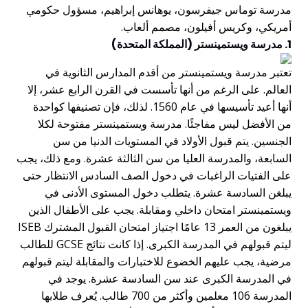
مدرسة توماس جيفرسون، يوهانس إبراهيم، مسؤول حكومي
أمريكي، وكريس أفيلون، مصمم ألعاب.
1. مدرسة ويستمينستر (المملكة المتحدة)
تعتبر مدرسة ويستمينستر من أقدم المدارس الثانوية في
العالم. على الرغم من أنها تأسست في القرن الرابع عشر، إلا
أنها أعيد تأسيسها في عام 1560. لذلك، فإن تصنيفها كواحدة
من الأفضل ليس مفاجئًا. مدرسة ويستمينستر مفتوحة لكلا
الجنسين. يتم قبول الأولاد في المستويات الدنيا من سن
السابعة، والمدرسة العليا من سن الثالثة عشرة. ومع ذلك، يجب
على الفتيات الراغبات في دخول الصف السادس الانتظار حتى
يبلغن السادسة عشرة. يتطلب دخول المستوى الأدنى في
ويستمينستر امتحان داخلي ومقابلة. يجب على الأطفال الذين
يبلغون من العمر 13 عامًا اجتياز امتحان القبول المشترك ISEB
ليتم قبولهم في المدرسة الكبرى. إذا كانت نتائج GCSE للطالب
مرضية، يجب عليهم الخضوع للاختبارات والمقابلة ليتم قبولهم
في المدرسة الكبرى عند سن السادسة عشرة. يوجد في
المدرسة 106 معلمين وأكثر من 700 طالب. يُعرف طلابها