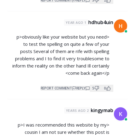
REPORT COMMENT
REPLY
3
2
hdhub4uin
1 YEAR AGO
H
<p>obviously like your website but you need
to test the spelling on quite a few of your
posts Several of them are rife with spelling
problems and I to find it very troublesome to
inform the reality on the other hand Ill certainly
come back again</p>
REPORT COMMENT
REPLY
5
0
kingymab
2 YEARS AGO
K
<p>I was recommended this website by my
cousin I am not sure whether this post is