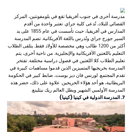
مدرسة أخرى في جنوب أفريقيا تقع في بلومفونتين، المركز
القضائي للبلاد، تُدعى كلية جراي. تعتبر واحدة من أقدم
المدارس في أفريقيا، حيث تأسست في عام 1855 على يد
السير جورج جراي وتُدرس باللغة الأفريكانية. تضم المدرسة
أكثر من 1200 طالب وهي مخصصة للأولاد فقط. يتلقى الطلاب
التعليم باللغتين الأفريكانية والإنجليزية. من ناحية أخرى، يتم
تعليم الطلاب كلا اللغتين في فصول دراسية مختلفة. تفتخر
المدرسة بخريجيها المتميزين الذين قدموا مساهمات كبيرة في
تقدم المجتمع. لورنس فان دير بوست، ضابط كبير في الحكومة
البريطانية، هو أحد هؤلاء الخريجين. علاوة على ذلك، حضر هذه
المدرسة الأولمبي الشهير وبطل العالم ريك نيثلينغ.
7. المدرسة الدولية في كينيا (كينيا)