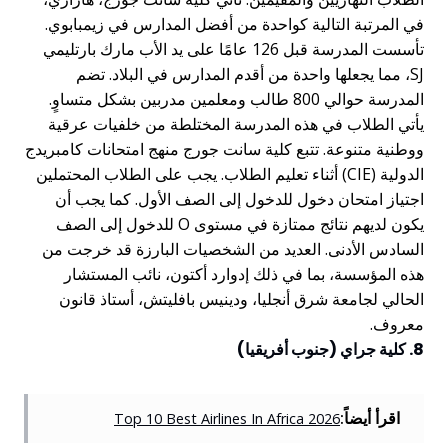
في المرتبة التالية كواحدة من أفضل المدارس في زيمبابوي.
تأسست المدرسة قبل 126 عامًا على يد الأب مارك بارتليمي
SJ، مما يجعلها واحدة من أقدم المدارس في البلاد. تضم
المدرسة حوالي 800 طالب ومعلمين مدربين بشكل متساوٍ.
يأتي الطلاب في هذه المدرسة المختلطة من خلفيات عرقية
ووطنية متنوعة. تتبع كلية سانت جورج منهج امتحانات كامبريدج
الدولية (CIE) أثناء تعليم الطلاب. يجب على الطلاب المحتملين
اجتياز امتحان دخول للدخول إلى الصف الأول. كما يجب أن
يكون لديهم نتائج ممتازة في مستوى O للدخول إلى الصف
السادس الأدنى. العديد من الشخصيات البارزة قد خرجت من
هذه المؤسسة، بما في ذلك إدوارد أكتون، نائب المستشار
الحالي لجامعة شرق أنجليا، ودينيس بافليتش، أستاذ قانون
معروف.
8. كلية جراي (جنوب أفريقيا)
اقرأ أيضاً:
Top 10 Best Airlines In Africa 2026