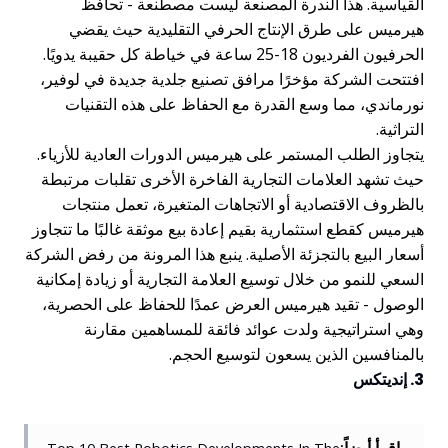
القياسية. هذا الندرة المصنعة ليست مصطنعة - تحافظ
هيرميس على طرق الإنتاج الحرفي التقليدية حيث يقضي
الحرفيون الفرديون 18-25 ساعة في خياطة كل حقيبة يدويًا.
افتتحت الشركة مؤخرًا مرافق تصنيع جلدية جديدة في لوفير،
نورماندي، مما وسع القدرة مع الحفاظ على هذه التقنيات
التراثية.
يتجاوز الطلب المستمر على هيرميس الدورات العادية للأزياء.
حيث تشهد العلامات التجارية الفاخرة الأخرى تقلبات مرتبطة
بالظروف الاقتصادية أو الاتجاهات المتغيرة، تعمل منتجات
هيرميس كقطع استثمارية بقيم إعادة بيع موثقة غالبًا ما تتجاوز
أسعار البيع بالتجزئة الأصلية. ينبع هذا المرونة من رفض الشركة
السعي للنمو من خلال توسيع العلامة التجارية أو زيادة إمكانية
الوصول - تقيد هيرميس العرض عمدًا للحفاظ على الحصرية،
وهي استراتيجية ولدت عوائد فائقة للمساهمين مقارنة
بالمنافسين الذين يسعون لتوسيع الحجم.
3. إنديتكس
اقرأ أيضاً: