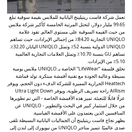
تعمل شركة فاست ريتيلينج اليابانية للملابس بقيمة سوقية تبلغ
99.65 مليار دولار، لتحتل المرتبة الخامسة كأكبر شركة ملابس
من حيث القيمة السوقية على مستوى العالم. تقود علامة
UNIQLO التجارية 84.20٪ من إجمالي الإيرادات، حيث تساهم
UNIQLO الدولية بنسبة 52٪ وتمثل UNIQLO اليابان 32.20٪.
تساهم GU بنسبة 10.70٪ وتمثل العلامات التجارية العالمية
5.10٪ من الإيرادات.
تخلق فلسفة "LifeWear" الخاصة بـ UNIQLO ملابس يومية
بسيطة وعالية الجودة مع تقنية أقمشة مبتكرة. تولد قماشة
Heattech الحرارية المميزة للشركة الدفء دون الحجم، ويوفر
AIRism راحة تصريف الرطوبة، ويوفر Ultra Light Down
عزلًا قابلًا للتعبئة. تميز هذه الأقمشة الخاصة - التي تم تطويرها
من خلال استثمار كبير في البحث والتطوير - UNIQLO عن
المنافسين الذين يعتمدون على الأقمشة القياسية.
يظهر نجاح فاست ريتيلينج أن الجماليات اليابانية البسيطة تلقى
صدى عالميًا. تتميز متاجر UNIQLO من نيويورك إلى لندن إلى