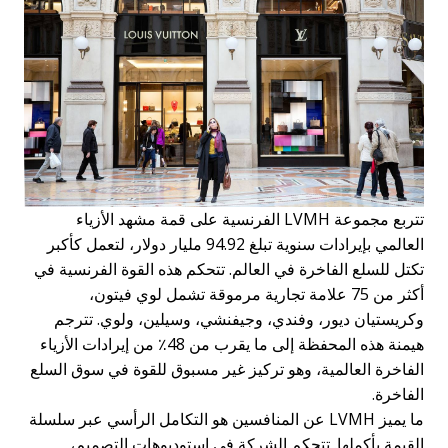
تتربع مجموعة LVMH الفرنسية على قمة مشهد الأزياء
العالمي بإيرادات سنوية تبلغ 94.92 مليار دولار، لتعمل كأكبر
تكتل للسلع الفاخرة في العالم. تتحكم هذه القوة الفرنسية في
أكثر من 75 علامة تجارية مرموقة تشمل لوي فيتون،
وكريستيان ديور، وفندي، وجيفنشي، وسيلين، ولوي. تترجم
هيمنة هذه المحفظة إلى ما يقرب من 48٪ من إيرادات الأزياء
الفاخرة العالمية، وهو تركيز غير مسبوق للقوة في سوق السلع
الفاخرة.
ما يميز LVMH عن المنافسين هو التكامل الرأسي عبر سلسلة
القيمة بأكملها. تتحكم الشركة في استوديوهات التصميم،