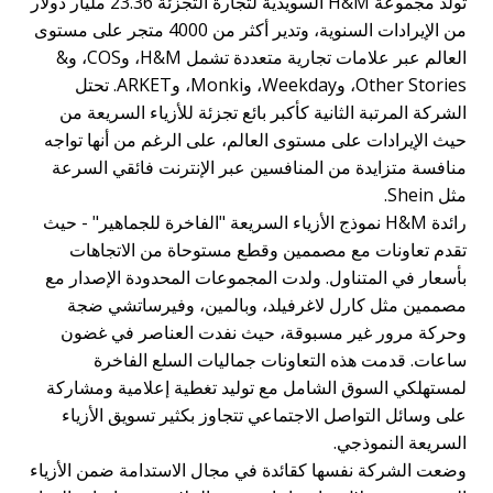
تولد مجموعة H&M السويدية لتجارة التجزئة 23.36 مليار دولار
من الإيرادات السنوية، وتدير أكثر من 4000 متجر على مستوى
العالم عبر علامات تجارية متعددة تشمل H&M، وCOS، و&
Other Stories، وWeekday، وMonki، وARKET. تحتل
الشركة المرتبة الثانية كأكبر بائع تجزئة للأزياء السريعة من
حيث الإيرادات على مستوى العالم، على الرغم من أنها تواجه
منافسة متزايدة من المنافسين عبر الإنترنت فائقي السرعة
مثل Shein.
رائدة H&M نموذج الأزياء السريعة "الفاخرة للجماهير" - حيث
تقدم تعاونات مع مصممين وقطع مستوحاة من الاتجاهات
بأسعار في المتناول. ولدت المجموعات المحدودة الإصدار مع
مصممين مثل كارل لاغرفيلد، وبالمين، وفيرساتشي ضجة
وحركة مرور غير مسبوقة، حيث نفدت العناصر في غضون
ساعات. قدمت هذه التعاونات جماليات السلع الفاخرة
لمستهلكي السوق الشامل مع توليد تغطية إعلامية ومشاركة
على وسائل التواصل الاجتماعي تتجاوز بكثير تسويق الأزياء
السريعة النموذجي.
وضعت الشركة نفسها كقائدة في مجال الاستدامة ضمن الأزياء