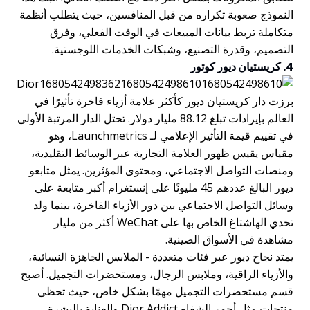
النموذج صعوبة تكراره من قبل المنافسين، حيث يتطلب أنظمة
متكاملة تربط بيانات المبيعات في الوقت الفعلي، وفرق
التصميم، وقدرة التصنيع، وشبكات الخدمات اللوجستية.
4. كريستيان ديور كوتور
برزت دار كريستيان ديور كأكثر علامة أزياء فاخرة تأثيرًا في
العالم بإيرادات تبلغ 88.12 مليار دولار. تحتل الدار المرتبة الأولى
في تقييم قيمة التأثير الإعلامي لـ Launchmetrics، وهو
مقياس يقيس ظهور العلامة التجارية عبر الوسائط التقليدية،
ومنصات التواصل الاجتماعي، ومحتوى المؤثرين. يمثل متابعو
ديور البالغ عددهم 45 مليونًا على إنستغرام أكبر متابعة على
وسائل التواصل الاجتماعي بين دور الأزياء الفاخرة، بينما ولد
تحدي الهاشتاغ الخاص بها على WeChat أكثر من مليار
مشاهدة في الأسواق الصينية.
يمتد نجاح ديور عبر فئات متعددة - الملابس الجاهزة النسائية،
والأزياء الراقية، وملابس الرجال، ومستحضرات التجميل. أصبح
قسم مستحضرات التجميل مهمًا بشكل خاص، حيث تحظى
منتجات مثل أحمر الشفاه Dior Addict والعناية بالبشرة