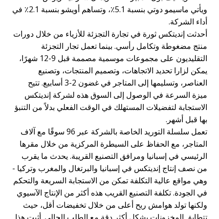
ويأتي ماسيمو دوتي بنسبة 5.1٪، وتساهم أويشو بنسبة 2.1٪ في
أداء الشركة.
أحدثت إنديتكس ثورة في تجارة التجزئة للأزياء من خلال دورات
منتج مضغوطة وتكامل رأسي. بينما تعمل تجار التجزئة
التقليديون على مجموعات موسمية مصممة قبل 9-12 شهرًا،
يمكن لزارا تحديد الاتجاهات، وتصميم المنتجات، وتصنيع
العناصر، وتسليمها إلى المتاجر في غضون 2-3 أسابيع. تتيح
ميزة السرعة في الوصول إلى السوق هذه لشركة إنديتكس
الاستجابة لتفضيلات المستهلك في الوقت الفعلي بدلاً من التنبؤ
بها قبل أشهر.
تعمل سلسلة التوريد الخاصة بالشركة عبر 96 سوقًا مع آلاف
المتاجر، مع الحفاظ على السيطرة المركزية من خلال مقرها
الرئيسي في إسبانيا ومرافق التصنيع القريبة. يحدث ما يقرب
من نصف إنتاج إنديتكس في إسبانيا والبرتغال والمغرب وتركيا -
وهي مواقع عالية التكلفة تمكن من الاستجابة السريعة والتحكم
في الجودة. تكلفة التصنيع القريب هذه أكثر من الإنتاج الآسيوي
ولكنها تولد هوامش ربح أعلى من خلال تخفيضات أقل، حيث
تتطابق المخزونات بشكل أكثر دقة مع الطلب الحالي. أثبت هذا