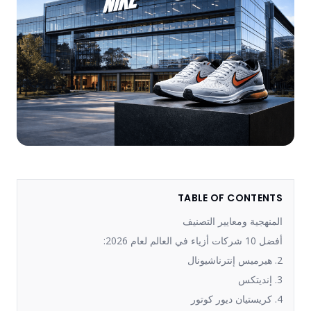
TABLE OF CONTENTS
المنهجية ومعايير التصنيف
أفضل 10 شركات أزياء في العالم لعام 2026:
2. هيرميس إنترناشيونال
3. إنديتكس
4. كريستيان ديور كوتور