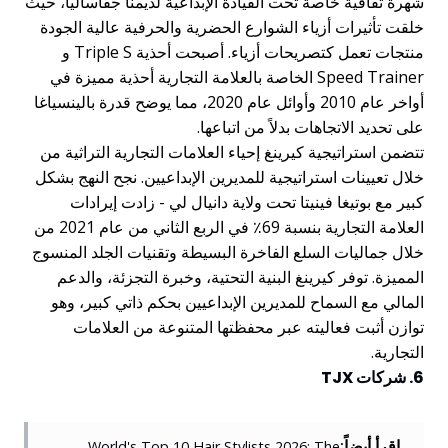
شهرة ثقافية خاصة تحت القيادة الإبداعية لديمنا جفاساليا، حيث
خلقت تأثيرات أزياء الشوارع الحضرية والحرفية عالية الجودة
منتجات تعمل كتصريحات أزياء. أصبحت أحذية Triple S و
Speed Trainer الخاصة بالعلامة التجارية أحذية مميزة في
أواخر عام 2010 وأوائل عام 2020، مما يوضح قدرة بالينسياغا
على تحديد الاتجاهات بدلاً من اتباعها.
تتضمن استراتيجية كيرينغ إحياء العلامات التجارية التراثية من
خلال تعيينات استراتيجية للمديرين الإبداعيين. نجح النهج بشكل
كبير مع بوتيغا فينيتا تحت ولاية دانيال لي - زادت إيرادات
العلامة التجارية بنسبة 69٪ في الربع الثاني من عام 2021 من
خلال جماليات السلع الفاخرة البسيطة وتقنيات الجلد المنسوج
المميزة. توفر كيرينغ البنية التحتية، وخبرة التجزئة، والدعم
المالي مع السماح للمديرين الإبداعيين بحكم ذاتي كبير، وهو
توازن أثبت فعاليته عبر محفظتها المتنوعة من العلامات
التجارية.
6. شركات TJX
اقرأ أيضاً:
World's Top 10 Hair Stylists 2026: The