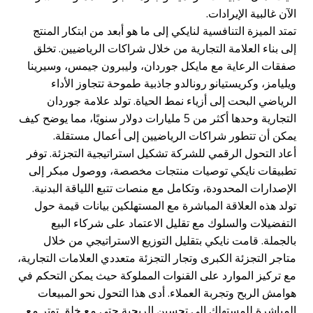
الآن غالبية الإيرادات.
تمتد الميزة التنافسية لنايكي إلى ما هو أبعد من ابتكار المنتج
إلى بناء العلامة التجارية من خلال شراكات الرياضيين. تخلق
صفقات الرعاية مع مايكل جوردان، وليبرون جيمس، وسيرينا
ويليامز، وكريستيانو رونالدو جاذبية طموحة تتجاوز الأداء
الرياضي البحت إلى أزياء نمط الحياة. تولد علامة جوردان
التجارية وحدها أكثر من 5 مليارات دولار سنويًا، مما يوضح كيف
يمكن أن تتطور شراكات الرياضيين إلى أعمال مستقلة.
أعاد التحول الرقمي للشركة تشكيل استراتيجية التجزئة. توفر
تطبيقات نايكي توصيات منتجات مخصصة، ووصول مبكر إلى
الإصدارات المحدودة، وتكامل مع منصات تتبع اللياقة البدنية.
تولد هذه العلاقة المباشرة مع المستهلكين بيانات قيمة حول
التفضيلات والسلوك مع تقليل الاعتماد على شركاء البيع
بالجملة. قامت نايكي بتقليل التوزيع الاستراتيجي من خلال
متاجر التجزئة الكبرى وتجار التجزئة متعددي العلامات التجارية،
مع تركيز الموارد على القنوات المملوكة حيث يمكن التحكم في
هوامش الربح وتجربة العملاء. أدى هذا التحول نحو المبيعات
المباشرة للمستهلك إلى تحسين الربحية حتى مع خلق توتر مع