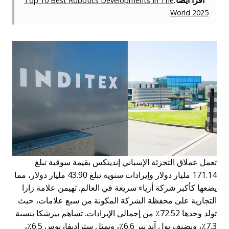
Top 10 Best Robotics Developments In The
World 2025
تعمل عملاق التجزئة الإسباني إنديتكس بقيمة سوقية تبلغ
171.14 مليار دولار وإيرادات سنوية تبلغ 43.90 مليار دولار، مما
يضعها كأكبر شركة أزياء سريعة في العالم. تهيمن علامة زارا
التجارية على محفظة الشركة المكونة من سبع علامات، حيث
تولد وحدها 72.52٪ من إجمالي الإيرادات. تساهم بيرشكا بنسبة
7.3٪، ويضيف بول آند بير 6.6٪، ويمثل ستراديفاريوس 6.5٪،