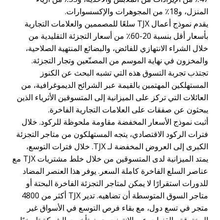
المنزل، و18٪ من المجوهرات والإكسسوارات.
يقدم نموذج أعمال TJX سلعًا للمصممين والعلامات التجارية
بأسعار أقل بنسبة 20-60٪ من أسعار التجزئة التقليدية من
خلال الشراء الانتهازي للفائض، والبضائع المنتهية الصلاحية،
والمخزون في نهاية الموسم من المصنّعين وتجار التجزئة.
تجتذب تجربة التسوق هذه التي تشبه البحث عن الكنوز
المستهلكين المهتمين بالقيمة عبر الشرائح الديموغرافية، من
العائلات التي تركز على الميزانية إلى المتسوقين الأثرياء الذين
يبحثون عن صفقات على العلامات التجارية الفاخرة.
أثبت نموذج الأسعار المخفضة مقاومة ملحوظة للركود. خلال
فترات الركود الاقتصادي، يتجه المستهلكون من متاجر التجزئة
الكبرى إلى العروض المخفضة لـ TJX. خلال فترات التوسع،
يمتد الميزانية لدى المتسوقين من خلال خلط مشتريات TJX مع
عناصر السلع الفاخرة كاملة السعر. يوفر هذا العنصر المضاد
للدورات استقرارًا لا يمكن لمتاجر التجزئة الفاخرة البحتة أو
متاجر السوق المتوسطة أن تضاهيه. تدير TJX أكثر من 4800
متجر في تسع دول، مع بقاء فرص التوسع في الأسواق غير
المخترقة والقنوات عبر الإنترنت حيث تأخرت الشركة تاريخيًا