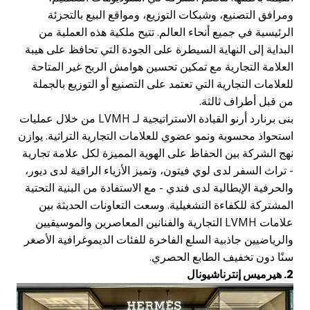
ومرافق التصنيع، وشبكات التوزيع، ومواقع البيع بالتجزئة
الرئيسية في جميع أنحاء العالم. تتيح ملكية هذه العملية من
البداية إلى النهاية السيطرة على الجودة التي تحافظ على هيبة
العلامة التجارية مع تمكين تحسين هوامش الربح غير المتاحة
للعلامات التجارية التي تعتمد على التصنيع أو التوزيع بالجملة
من قبل أطراف ثالثة.
بنى برنارد أرنو القيادة الاستراتيجية لـ LVMH من خلال عمليات
استحواذ محسوبة ونمو عضوي للعلامات التجارية التراثية. يوازن
نهج الشركة بين الحفاظ على الهوية المميزة لكل علامة تجارية
- تراث السفر لدى لوي فيتون، وتميز الأزياء الراقية لدى ديور،
والحرفية الإيطالية لدى فندي - مع الاستفادة من البنية التحتية
المشتركة للكفاءة التشغيلية. وسعت التعاونات الحديثة بين
علامات LVMH التجارية والفنانين المعاصرين والموسيقيين
والرياضيين جاذبية السلع الفاخرة للفئات الديموغرافية الأصغر
سنًا دون تخفيف الطابع الحصري.
2. هيرميس إنترناشيونال