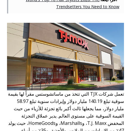
Trendsetters You Need to Know
تعمل شركات TJX التي تتخذ من ماساتشوستس مقراً لها بقيمة
سوقية تبلغ 140.19 مليار دولار وإيرادات سنوية تبلغ 58.97
مليار دولار، مما يجعلها ثالث أكبر بائع تجزئة للأزياء من حيث
القيمة السوقية على مستوى العالم. يدير عملاق التجزئة
المخفض T.J. Maxx، وMarshalls، وHomeGoods، حيث يولد
47٪ من الإيرادات من الملابس والأحذية، و35٪ من أزياء