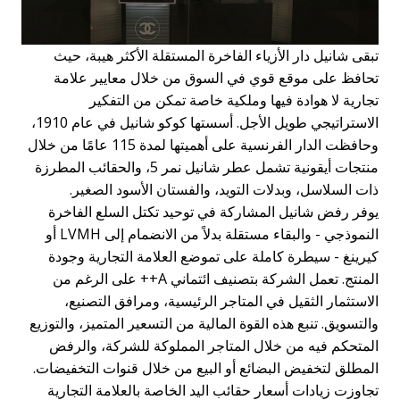
تبقى شانيل دار الأزياء الفاخرة المستقلة الأكثر هيبة، حيث
تحافظ على موقع قوي في السوق من خلال معايير علامة
تجارية لا هوادة فيها وملكية خاصة تمكن من التفكير
الاستراتيجي طويل الأجل. أسستها كوكو شانيل في عام 1910،
وحافظت الدار الفرنسية على أهميتها لمدة 115 عامًا من خلال
منتجات أيقونية تشمل عطر شانيل نمر 5، والحقائب المطرزة
ذات السلاسل، وبدلات التويد، والفستان الأسود الصغير.
يوفر رفض شانيل المشاركة في توحيد تكتل السلع الفاخرة
النموذجي - والبقاء مستقلة بدلاً من الانضمام إلى LVMH أو
كيرينغ - سيطرة كاملة على تموضع العلامة التجارية وجودة
المنتج. تعمل الشركة بتصنيف ائتماني A++ على الرغم من
الاستثمار الثقيل في المتاجر الرئيسية، ومرافق التصنيع،
والتسويق. تنبع هذه القوة المالية من التسعير المتميز، والتوزيع
المتحكم فيه من خلال المتاجر المملوكة للشركة، والرفض
المطلق لتخفيض البضائع أو البيع من خلال قنوات التخفيضات.
تجاوزت زيادات أسعار حقائب اليد الخاصة بالعلامة التجارية