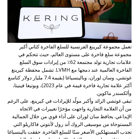
تعمل مجموعة كيرينغ الفرنسية للسلع الفاخرة كثاني أكبر
مجموعة سلع فاخرة على مستوى العالم، حيث تتحكم في
علامات تجارية تولد مجتمعة 62٪ من إيرادات سوق السلع
الفاخرة العالمية عند دمجها مع LVMH. تشمل محفظة كيرينغ
غوتشي، وسان لوران، وبالينسياغا (بقيمة 7.4 مليار دولار كتاسع
أكثر علامة تجارية فاخرة قيمة في عام 2023)، وبوتيغا فينيتا،
وألكسندر ماكوين.
تبقى غوتشي الرائد وأكبر مولّد للإيرادات في كيرينغ، على الرغم
من أن العلامة التجارية واجهت مؤخرًا تغييرات في الاتجاه
الإبداعي. يحافظ سان لوران على أداء قوي من خلال الجمالية
المستوحاة من موسيقى الروك أند رول لأنتوني فاكاريلو التي
تجذب المستهلكين الأصغر سنًا للسلع الفاخرة. حققت بالينسياغا