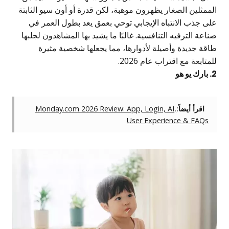
لممثلين الصغار يظهرون موهبة، لكن قدرة أو أون سيو الثابتة
لى جذب الانتباه الإيجابي توحي بعمق يعد بطول العمر في
ناعة الترفيه التنافسية. غالبًا ما يشيد بها المشاهدون لجلبها
اقة جديدة وأصيلة لأدوارها، مما يجعلها شخصية مثيرة
لمتابعة مع اقتراب عام 2026.
ك يو هو
اقرأ أيضاً:
Monday.com 2026 Review: App, Login, AI,
User Experience & FAQs