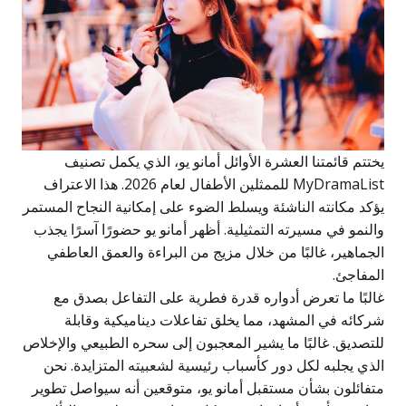
ختتم قائمتنا العشرة الأوائل أمانو يو، الذي يكمل تصنيف
MyDramaList للممثلين الأطفال لعام 2026. هذا الاعتراف
ؤكد مكانته الناشئة ويسلط الضوء على إمكانية النجاح المستمر
النمو في مسيرته التمثيلية. أظهر أمانو يو حضورًا آسرًا يجذب
لجماهير، غالبًا من خلال مزيج من البراءة والعمق العاطفي
لمفاجئ.
البًا ما تعرض أدواره قدرة فطرية على التفاعل بصدق مع
ركائه في المشهد، مما يخلق تفاعلات ديناميكية وقابلة
لتصديق. غالبًا ما يشير المعجبون إلى سحره الطبيعي والإخلاص
لذي يجلبه لكل دور كأسباب رئيسية لشعبيته المتزايدة. نحن
تفائلون بشأن مستقبل أمانو يو، متوقعين أنه سيواصل تطوير