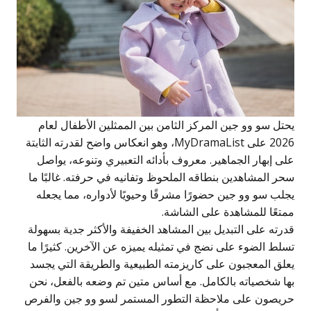
حتل سو وو جين المركز الثامن بين الممثلين الأطفال لعام
2026 على MyDramaList، وهو انعكاس واضح لقدرته الثابتة
لى إبهار الجماهير. معروف بأدائه التعبيري وتنوعه، يواصل
حر المشاهدين بنطاقه الملحوظ وتفانيه في حرفته. غالبًا ما
جلب سو وو جين حضورًا مشرقًا وحيويًا لأدواره، مما يجعله
متعًا للمشاهدة على الشاشة.
درته على التبديل بين المشاهد الخفيفة والأكثر جدية بسهولة
سلط الضوء على نضج في تمثيله يميزه عن الآخرين. كثيرًا ما
علق المعجبون على كاريزمته الطبيعية والطريقة التي يجسد
ها شخصياته بالكامل. مع أساس متين تم وضعه بالفعل، نحن
ريصون على ملاحظة التطور المستمر لسو وو جين والفرص