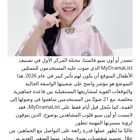
تصدر أو أون سيو قائمتنا، محتلة المركز الأول في تصنيف
MyDramaList الذي صوت عليه المستخدمون للممثلين
الأطفال المتوقع أن يكون لهم تأثير كبير في عام 2026. هذا
لتموضع هو مؤشر واضح على شعبيتها الواسعة الحالية
التوقعات القوية لمشاريعها المستقبلية بين قاعدة جماهيرية
مخلصة. مع 21 صوتًا من المستخدمين ساهموا في وصولها إلى
القمة، كما سُجل قبل أيام فقط على MyDramaList، فقد
امست أو أون سيو قلوب المشاهدين بوضوح، الذين يتوقون
رؤية مسيرتها المهنية تتطور.
البًا ما يُظهر عملها قدرة رائعة على التواصل مع الجماهير، من
لال تجسيد شخصيات بصدق يتجاوز سنها الصغير. العديد من