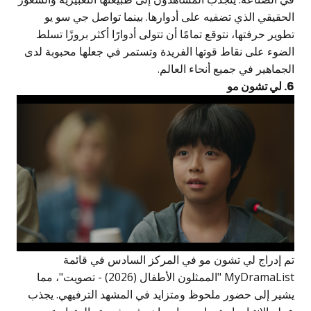
لحقيقي الذي تضفيه على أدوارها. بينما تواصل جي سو يو
طوير حرفتها، نتوقع تمامًا أن تتولى أدوارًا أكثر بروزًا تسلط
لضوء على نقاط قوتها الفريدة وتستمر في جعلها محبوبة لدى
لجماهير في جميع أنحاء العالم.
 تشون مو
م إدراج لي تشون مو في المركز السادس في قائمة
MyDramaList "الممثلون الأطفال (2026) - تصويت"، مما
شير إلى حضور ملحوظ ومتزايد في المشهد الترفيهي. يجذب