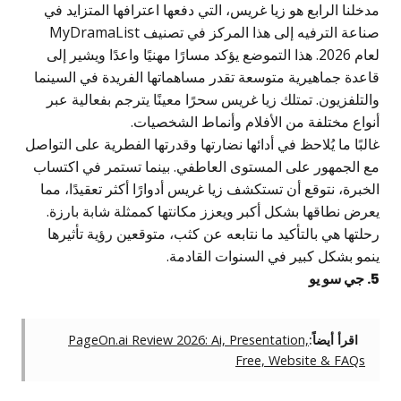
دخلنا الرابع هو زيا غريس، التي دفعها اعترافها المتزايد في
صناعة الترفيه إلى هذا المركز في تصنيف MyDramaList
لعام 2026. هذا التموضع يؤكد مسارًا مهنيًا واعدًا ويشير إلى
اعدة جماهيرية متوسعة تقدر مساهماتها الفريدة في السينما
التلفزيون. تمتلك زيا غريس سحرًا معينًا يترجم بفعالية عبر
نواع مختلفة من الأفلام وأنماط الشخصيات.
البًا ما يُلاحظ في أدائها نضارتها وقدرتها الفطرية على التواصل
ع الجمهور على المستوى العاطفي. بينما تستمر في اكتساب
لخبرة، نتوقع أن تستكشف زيا غريس أدوارًا أكثر تعقيدًا، مما
عرض نطاقها بشكل أكبر ويعزز مكانتها كممثلة شابة بارزة.
حلتها هي بالتأكيد ما نتابعه عن كثب، متوقعين رؤية تأثيرها
نمو بشكل كبير في السنوات القادمة.
 سو يو
اقرأ أيضاً:
PageOn.ai Review 2026: Ai, Presentation,
Free, Website & FAQs