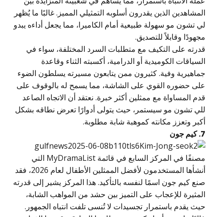
مله الانتباه باستمرار، مما يساهم في شعبيته المتزايدة بين
لمشاهدين الذين يقدرون أسلوبه التمثيلي المميز. غالبًا ما يُظهر
ي تشون مو سهولة طبيعية أمام الكاميرا، مما يجعل أداءه يبدو
جهودًا وقابلاً للتصديق.
درته على التكيف مع متطلبات السرد المختلفة، سواء في
لسياقات الكوميدية أو الدرامية، أكسبته الثناء وقاعدة
ماهيرية وفية. كثيرون ممن يتابعون مسيرته يسلطون الضوء
لى حضوره القوي على الشاشة، مما يسمح له بالوقوف على
دم المساواة مع ممثلين أكثر خبرة. نعتقد أن الاتجاه الصاعد
لي تشون مو سيستمر، حيث يتولى أدوارًا تعرض نطاقه بشكل
كبر وتعزز مكانته كموهبة شابة مطلوبة.
يم جون
مصنفًا في المركز السابع في قائمة MyDramaList التي
أنشأها المستخدمون لأفضل الممثلين الأطفال لعام 2026، فقد
نع كيم جون اسمًا لنفسه بالتأكيد. هذا المركز يشير إلى قدرته
لمثيرة للإعجاب على التميز بين حشد من المواهب الشابة،
يث يقدم باستمرار تجسيدات لا تُنسى تلفت انتباه الجمهور.