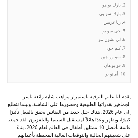
2. بارك يو هو
3. بارك سو يي
4. زيا غريس
5. جي سو يو
6. لي تشون مو
7. كيم جون
8. سو وو جين
9. فو بو هان
10. أمانو يو
قدم لنا عالم الترفيه باستمرار مواهب شابة رائعة تأسر
لجماهير بقدراتها الطبيعية وحضورها على الشاشة. وبينما نتطلع
إلى عام 2026، هناك جيل جديد من الفنانين يحقق بالفعل تأثيرًا
بيرًا، ويظهر وعدًا هائلاً لمستقبل السينما والتلفزيون. لقد جمعنا
قائمة بأفضل 10 ممثلين أطفال في العالم لعام 2026، بناءً
لى شعبيتهم الحالية والتوقعات العالية المحيطة بأعمالهم