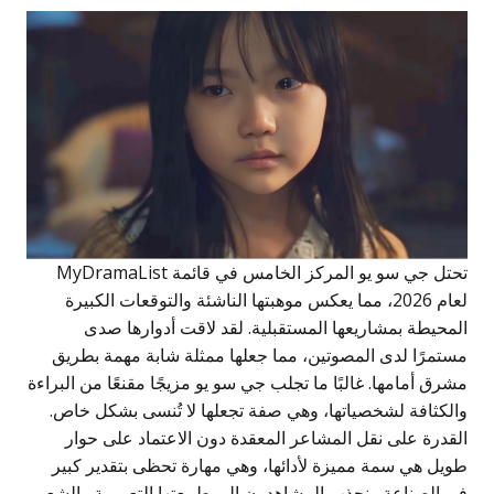
تحتل جي سو يو المركز الخامس في قائمة MyDramaList
لعام 2026، مما يعكس موهبتها الناشئة والتوقعات الكبيرة
لمحيطة بمشاريعها المستقبلية. لقد لاقت أدوارها صدى
ستمرًا لدى المصوتين، مما جعلها ممثلة شابة مهمة بطريق
شرق أمامها. غالبًا ما تجلب جي سو يو مزيجًا مقنعًا من البراءة
الكثافة لشخصياتها، وهي صفة تجعلها لا تُنسى بشكل خاص.
لقدرة على نقل المشاعر المعقدة دون الاعتماد على حوار
ويل هي سمة مميزة لأدائها، وهي مهارة تحظى بتقدير كبير
ي الصناعة. ينجذب المشاهدون إلى طبيعتها التعبيرية والشعور