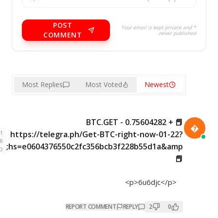
POST
* Your email is kept private and
never published.
COMMENT
Most Replies
Most Voted
Newest
📕 + 0.75604282 BTC.GET -

1
https://telegra.ph/Get-BTC-right-now-01-22?
YEAR
hs=e0604376550c2fc356bcb3f228b55d1a&amp;
AGO
📕
<p>6u6djc</p>
REPORT COMMENT
REPLY
2
0