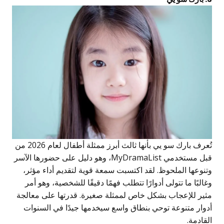
تُعرف بارك سو يي بأنها ثالث أبرز ممثلة أطفال لعام 2026 من
قبل مستخدمي MyDramaList، وهو دليل على حضورها الآسر
تنوعها الملحوظ. لقد اكتسبت سمعة قوية لتقديم أداء مؤثر،
غالبًا ما تتولى أدوارًا تتطلب فهمًا دقيقًا للشخصية، وهو أمر
ثير للإعجاب بشكل خاص لممثلة صغيرة. قدرتها على معالجة
دوار متنوعة توحي بنطاق واسع سيخدمها جيدًا في السنوات
لقادمة.