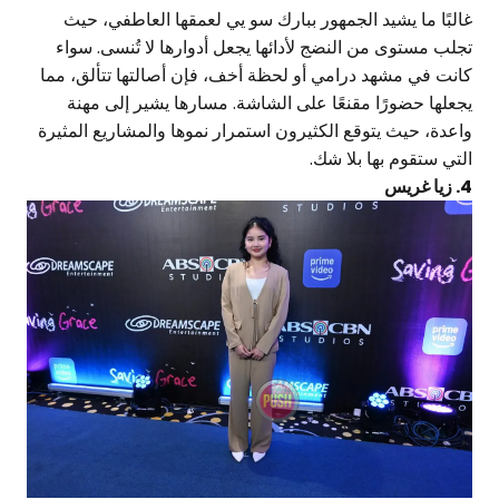
البًا ما يشيد الجمهور ببارك سو يي لعمقها العاطفي، حيث
جلب مستوى من النضج لأدائها يجعل أدوارها لا تُنسى. سواء
انت في مشهد درامي أو لحظة أخف، فإن أصالتها تتألق، مما
جعلها حضورًا مقنعًا على الشاشة. مسارها يشير إلى مهنة
اعدة، حيث يتوقع الكثيرون استمرار نموها والمشاريع المثيرة
لتي ستقوم بها بلا شك.
يا غريس