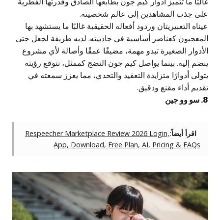
البًا ما تتميز أدوار كيم جون بطابعها الصادق وقدرتها الفطرية
لى جذب المشاهدين إلى عالم شخصيته.
يناه التعبيريتان وردود أفعاله الحقيقية غالبًا ما يستشهد بها
لمعجبون كعناصر أساسية في جاذبيته. لديه طريقة لجعل حتى
لأدوار الصغيرة تبدو مهمة، مضيفًا عمقًا وأصالة لأي مشروع
نضم إليه. بينما يواصل كيم جون النضج كممثل، نتوقع رؤيته
تولى أدوارًا متزايدة التعقيد والتحدي، مما يعزز سمعته في
قديم أداء مقنع ودقيق.
 وو جين
اقرأ أيضاً:
Respeecher Marketplace Review 2026 Login,
App, Download, Free Plan, AI, Pricing & FAQs