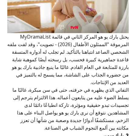
يحتل بارك يو هو المركز الثاني في قائمة MyDramaList
المرموقة "الممثلون الأطفال (2026) - تصويت"، وقد لفت ملفه
لشخصي الصاعد انتباهنا بالتأكيد. لم تجلب له أدواره المتسقة
اعدة جماهيرية كبيرة فحسب، بل رسخته أيضًا كموهبة شابة
ارزة للمتابعة في العام القادم. غالبًا ما ينبع جاذبية بارك يو هو
ن حضوره الجذاب على الشاشة، مما يسمح له بالتميز في
لعديد من الإنتاجات.
لتفاني الذي يظهره في حرفته، حتى في سن مبكرة، غالبًا ما
سلط الضوء عليه من يتابعون أعماله. هذا الالتزام يترجم إلى
جسيدات تبدو حقيقية ومؤثرة، تاركة انطباعًا دائمًا لدى
لمشاهدين. نتوقع أن نرى بارك يو هو يواصل البناء على هذا
لزخم، مستكشفًا أدوارًا جديدة وصعبة من شأنها أن تعزز
كانته بين ألمع النجوم الشباب في الصناعة.
ك سو يي