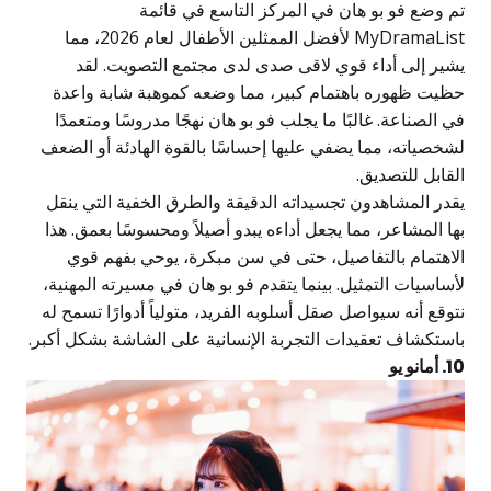
م وضع فو بو هان في المركز التاسع في قائمة
MyDramaList لأفضل الممثلين الأطفال لعام 2026، مما
شير إلى أداء قوي لاقى صدى لدى مجتمع التصويت. لقد
ظيت ظهوره باهتمام كبير، مما وضعه كموهبة شابة واعدة
ي الصناعة. غالبًا ما يجلب فو بو هان نهجًا مدروسًا ومتعمدًا
شخصياته، مما يضفي عليها إحساسًا بالقوة الهادئة أو الضعف
لقابل للتصديق.
قدر المشاهدون تجسيداته الدقيقة والطرق الخفية التي ينقل
ها المشاعر، مما يجعل أداءه يبدو أصيلاً ومحسوسًا بعمق. هذا
لاهتمام بالتفاصيل، حتى في سن مبكرة، يوحي بفهم قوي
أساسيات التمثيل. بينما يتقدم فو بو هان في مسيرته المهنية،
توقع أنه سيواصل صقل أسلوبه الفريد، متولياً أدوارًا تسمح له
استكشاف تعقيدات التجربة الإنسانية على الشاشة بشكل أكبر.
 أمانو يو