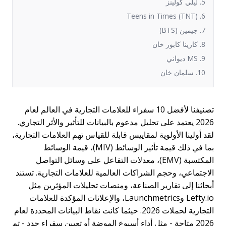
5. ليلي كولينز
6. Teens in Times (TNT)
7. جيمين (BTS)
8. كارينا كابور خان
9. MS ديواني
10. سلمان خان
تصنيفنا لأفضل 10 سفراء للعلامات التجارية في العالم لعام
2026 يعتمد على تحليل مدعوم بالبيانات للتأثير والأثر التجاري.
لقد أولينا الأولوية لمقاييس قابلة للقياس تهم العلامات التجارية،
بما في ذلك قيمة تأثير الوسائط (MIV)، قيمة الوسائط
المكتسبة (EMV)، معدلات التفاعل على وسائل التواصل
الاجتماعي، وحجم الشراكات العالمية للعلامات التجارية. تستند
أبحاثنا إلى تقارير الصناعة، ومنصات تحليلات المؤثرين مثل
Lefty.io وLaunchmetrics، والإعلانات المؤكدة للعلامات
التجارية لحملات 2026. حيثما كانت نقاط البيانات المحددة لعام
2026 متاحة - مثل أداء أسبوع الموضة أو تعيين سفراء جدد - تم