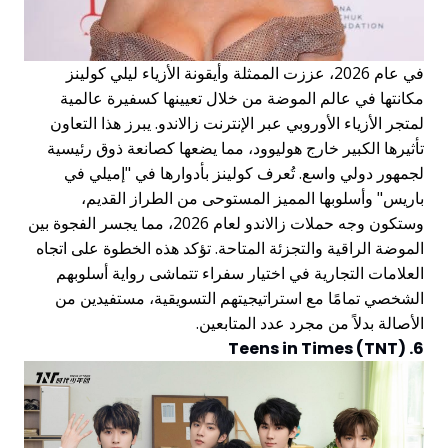
في عام 2026، عززت الممثلة وأيقونة الأزياء ليلي كولينز
مكانتها في عالم الموضة من خلال تعيينها كسفيرة عالمية
لمتجر الأزياء الأوروبي عبر الإنترنت زالاندو. يبرز هذا التعاون
تأثيرها الكبير خارج هوليوود، مما يضعها كصانعة ذوق رئيسية
لجمهور دولي واسع. تُعرف كولينز بأدوارها في "إميلي في
باريس" وأسلوبها المميز المستوحى من الطراز القديم،
وستكون وجه حملات زالاندو لعام 2026، مما يجسر الفجوة بين
الموضة الراقية والتجزئة المتاحة. تؤكد هذه الخطوة على اتجاه
العلامات التجارية في اختيار سفراء تتماشى رواية أسلوبهم
الشخصي تمامًا مع استراتيجيتهم التسويقية، مستفيدين من
الأصالة بدلاً من مجرد عدد المتابعين.
6. Teens in Times (TNT)