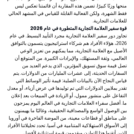
منحها وزنًا كبيرًا. تضمن هذه المقاربة أن قائمتنا تعكس ليس
فقط الشهرة، ولكن الفعالية القابلة للقياس في المشهد الحالي
للعلامات التجارية.
قوة سفير العلامة التجارية المتطورة في عام 2026
تجاوز دور سفير العلامة التجارية مجرد التأييد البسيط. في عام
2026، هؤلاء الأفراد هم شركاء استراتيجيون يتسمون بالتوافق
الأصيل مع العلامة التجارية، مما يمكنهم من تعزيز الوعي
العالمي، وثقة المستهلك، والإيرادات الكبيرة. من المتوقع أن
تصل قيمة سوق تسويق المؤثرين، الذي يدعم العديد من
السفارات الحديثة، إلى عشرات المليارات من الدولارات. يتم
قياس النجاح الآن بالبيانات الصلبة: قيمة تأثير الوسائط التي
تقدر بملايين الدولارات التي تم توليدها في عرض أزياء، أو معدل
التفاعل على منشور ممول، أو الزيادة في المبيعات بعد إعلان
ما. أفضل سفراء العلامات التجارية في العالم اليوم يمزجون
بين الوصول الواسع والمصداقية الحقيقية، وغالبًا ما يهيمنون
على مناطق أو قطاعات معينة، من الموضة الفاخرة في أوروبا
إلى الأسواق الاستهلاكية المتنامية في آسيا. تحدد تحليلاتنا الأفراد
الذين أتقنوا هذا التوازن ويقدمون قيمة استثنائية لأفضل