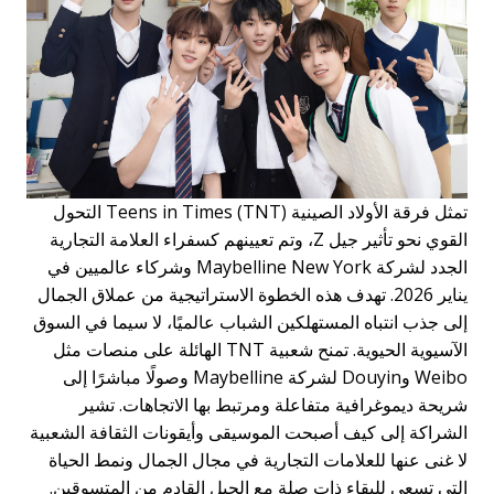
تمثل فرقة الأولاد الصينية Teens in Times (TNT) التحول
القوي نحو تأثير جيل Z، وتم تعيينهم كسفراء العلامة التجارية
الجدد لشركة Maybelline New York وشركاء عالميين في
يناير 2026. تهدف هذه الخطوة الاستراتيجية من عملاق الجمال
إلى جذب انتباه المستهلكين الشباب عالميًا، لا سيما في السوق
الآسيوية الحيوية. تمنح شعبية TNT الهائلة على منصات مثل
Weibo وDouyin لشركة Maybelline وصولًا مباشرًا إلى
شريحة ديموغرافية متفاعلة ومرتبط بها الاتجاهات. تشير
الشراكة إلى كيف أصبحت الموسيقى وأيقونات الثقافة الشعبية
لا غنى عنها للعلامات التجارية في مجال الجمال ونمط الحياة
التي تسعى للبقاء ذات صلة مع الجيل القادم من المتسوقين.