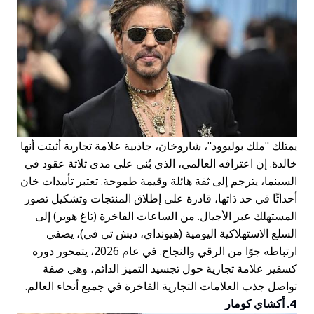
يمتلك "ملك بوليوود"، شاروخان، جاذبية علامة تجارية أثبتت أنها
خالدة. إن اعترافه العالمي، الذي بُني على مدى ثلاثة عقود في
السينما، يترجم إلى ثقة هائلة وقيمة طموحة. تعتبر تأييدات خان
أحداثًا في حد ذاتها، قادرة على إطلاق المنتجات وتشكيل تصور
المستهلك عبر الأجيال. من الساعات الفاخرة (تاغ هوير) إلى
السلع الاستهلاكية اليومية (هيونداي، دیش تي في)، يضفي
ارتباطه جوًا من الرقي والنجاح. في عام 2026، يتمحور دوره
كسفير علامة تجارية حول تجسيد التميز الدائم، وهي صفة
تواصل جذب العلامات التجارية الفاخرة في جميع أنحاء العالم.
4. أكشاي كومار