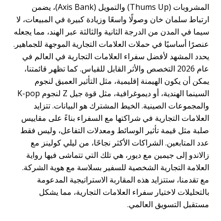
المشروبات (Thums Up) والتمويل (Axis Bank)، يضمن
ارتباط سلمان خان وصولًا واسعًا وزيادة كبيرة في المبيعات، لا
سيما في المدن من الدرجة الثانية والثالثة عبر الهند، مما يجعله
عنصرًا أساسيًا في حملات العلامات التجارية الموجهة للجماهير.
يحدد المشهد لأفضل سفراء العلامات التجارية في العالم في
عام 2026 التخصص والأثر القابل للقياس. كما تظهر قائمتنا،
يمكن أن يكون الهيمنة إقليمية، مثل التأثير العميق لنجوم
السينما الهندية، أو ديموغرافية، مثل قوة جيل Z لنجوم K-pop
والمجموعات الصينية. الخيط المشترك هو البيانات. تتزايد
العلامات التجارية في شراكتها مع السفراء بناءً على مقاييس
صلبة مثل قيمة تأثير الوسائط ومعدلات التفاعل، وليس فقط
عدد المتابعين. الشراكات الأكثر نجاحًا، من ليلي كولينز مع
زالاندو إلى جيمين مع ديور، هي تلك التي تتماشى فيها رواية
العلامة التجارية الشخصية للسفير بسلاسة مع هوية الشركة.
مع تقدمنا، ستتزايد هذه المقاربة الاستراتيجية المدعومة
بالتحليلات لاختيار سفراء العلامات التجارية، مما يشكل
مستقبل التسويق العالمي.