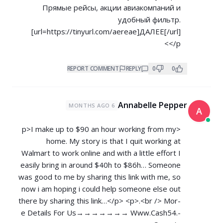
Прямые рейсы, акции авиакомпаний и
удобный фильтр.
[url=
https://tinyurl.com/aereae]ДАЛЕЕ[/url]
</p>
REPORT COMMENT
REPLY
0
0
Annabelle Pepper
6 MONTHS AGO
A
<p>I make up to $90 an hour working from my
home. My story is that I quit working at
Walmart to work online and with a little effort I
easily bring in around $40h to $86h… Someone
was good to me by sharing this link with me, so
now i am hoping i could help someone else out
there by sharing this link…</p> <p>.<br /> M­­­­­­o­­­­­­r­­­­­­
e­ D­­­­­­e­­­­­­t­­­­­­a­­­­­­i­­­­­­l­­­­­­s For Us→→→→→→→ W­­w­w­.­­­C­­a­­s­­h­­­5­­­4­.­­