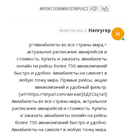
REPORT COMMENT
REPLY
0
0
Henryrep
6 MONTHS AGO
H
<p>Авиабилеты во все страны мира,
актуальное расписание авиарейсов и
стоимость. Купить и заказать авиабилеты
онлайн на рейсы более 750 авиакомпаний
быстро и удобно. Авиабилеты на самолет в
любую точку мира. Прямые рейсы, акции
авиакомпаний и удобный фильтр.
[url=
https://tinyurl.com/aereae]ЗДЕСЬ[/url]
Авиабилеты во все страны мира, актуальное
расписание авиарейсов и стоимость. Купить
и заказать авиабилеты онлайн на рейсы
более 750 авиакомпаний быстро и удобно.
Авиабилеты на самолет в любую точку мира.