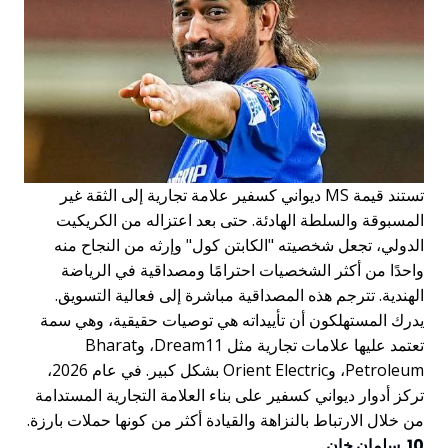
تستند قيمة MS ديواني كسفير علامة تجارية إلى الثقة غير
المسبوقة والسلطة الهادئة. حتى بعد اعتزاله من الكريكيت
الدولي، تجعل شخصيته "الكابتن كول" وإرثه من النجاح منه
واحدًا من أكثر الشخصيات احترامًا ومصداقية في الرياضة
الهندية. تترجم هذه المصداقية مباشرة إلى فعالية التسويق.
يدرك المستهلكون أن تأييداته هي توصيات حقيقية، وهي سمة
تعتمد عليها علامات تجارية مثل Dream11، وBharat
Petroleum، وOrient Electric بشكل كبير. في عام 2026،
تركز أدوار ديواني كسفير على بناء العلامة التجارية المستدامة
من خلال الارتباط بالنزاهة والقيادة أكثر من كونها حملات بارزة.
10. سلمان خان