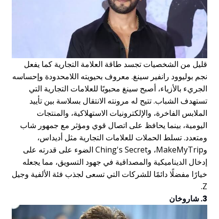
قليل من الشخصيات تجسد طاقة العلامة التجارية كما يفعل
نجم بوليوود رانفير سينغ. معروف بحيويته اللامحدودة وإحساسه
الجريء بالأزياء، أصبح سينغ محبوبًا للعلامات التجارية التي
تستهدف الشباب. تتيح له مرونته الانتقال بسلاسة بين تأييد
الملابس الفاخرة، والإلكترونيات الاستهلاكية، والمنتجات
اليومية، بينما يحافظ على اتصال قوي ومؤثر مع جمهور شاب
ومتعدد. تسلط الحملات للعلامات التجارية مثل أديداس،
وMakeMyTrip، وChing's Secret الضوء على قدرته على
إدخال الديناميكية والمصداقية في جهود التسويق، مما يجعله
خيارًا مفضلًا دائمًا للشركات التي تسعى لجذب فئة الألفية وجيل
Z.
3. شاروخان