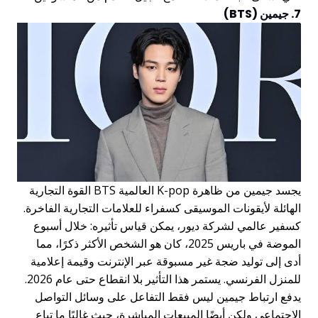
7. جيمين (BTS)
يجسد جيمين من ظاهرة K-pop العالمية BTS القوة التجارية
الهائلة لأيقونات الموسيقى كسفراء للعلامات التجارية الفاخرة.
كسفير عالمي لشركة ديور، يمكن قياس تأثيره: خلال أسبوع
الموضة في باريس 2025، كان هو الشخص الأكثر ذكرًا، مما
أدى إلى توليد ضجة غير مسبوقة عبر الإنترنت وقيمة إعلامية
للمنزل الفرنسي. يستمر هذا التأثير بلا انقطاع حتى عام 2026.
يدفع ارتباط جيمين ليس فقط التفاعل على وسائل التواصل
الاجتماعي ولكن أيضًا المبيعات المباشرة، حيث غالبًا ما تباع