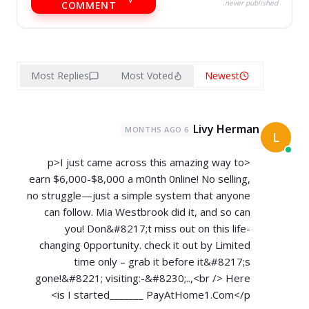
never published.
COMMENT
Most Replies
Most Voted
Newest
Livy Herman
6 MONTHS AGO
L
<p>I just came across this amazing way to
earn $6,000-$8,000 a m0nth 0nline! No selling,
no struggle—just a simple system that anyone
can follow. Mia Westbrook did it, and so can
you! Don&#8217;t miss out on this life-
changing 0pportunity. check it out by Limited
time only – grab it before it&#8217;s
gone!&#8221; visiting:-&#8230;..,<br /> Here
is I started_______ ­P­a­y­A­t­H­o­m­e­1­.­C­om</p>