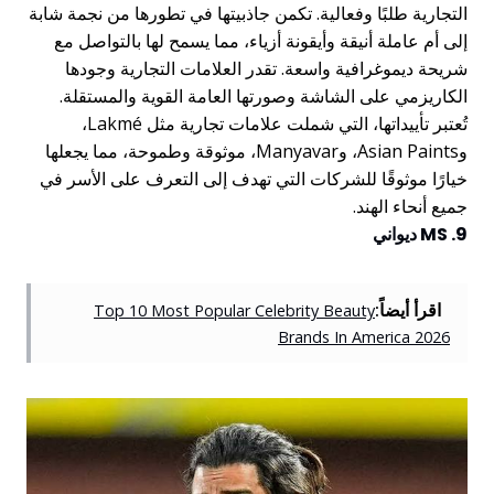
التجارية طلبًا وفعالية. تكمن جاذبيتها في تطورها من نجمة شابة
إلى أم عاملة أنيقة وأيقونة أزياء، مما يسمح لها بالتواصل مع
شريحة ديموغرافية واسعة. تقدر العلامات التجارية وجودها
الكاريزمي على الشاشة وصورتها العامة القوية والمستقلة.
تُعتبر تأييداتها، التي شملت علامات تجارية مثل Lakmé،
وAsian Paints، وManyavar، موثوقة وطموحة، مما يجعلها
خيارًا موثوقًا للشركات التي تهدف إلى التعرف على الأسر في
جميع أنحاء الهند.
9. MS ديواني
اقرأ أيضاً:
Top 10 Most Popular Celebrity Beauty
Brands In America 2026