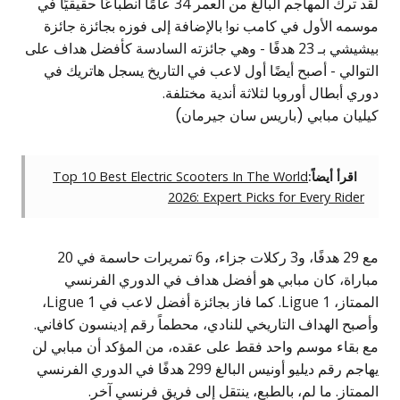
لقد ترك المهاجم البالغ من العمر 34 عامًا انطباعًا حقيقيًا في
موسمه الأول في كامب نو! بالإضافة إلى فوزه بجائزة
جائزة
بيشيشي
بـ 23 هدفًا - وهي جائزته السادسة كأفضل هداف على
التوالي - أصبح أيضًا أول لاعب في التاريخ يسجل هاتريك في
دوري أبطال أوروبا لثلاثة أندية مختلفة.
كيليان مبابي (باريس سان جيرمان)
اقرأ أيضاً:
Top 10 Best Electric Scooters In The World
2026: Expert Picks for Every Rider
مع 29 هدفًا، و3 ركلات جزاء، و6 تمريرات حاسمة في 20
مباراة، كان مبابي هو أفضل هداف في الدوري الفرنسي
الممتاز، Ligue 1. كما فاز بجائزة أفضل لاعب في Ligue 1،
وأصبح الهداف التاريخي للنادي، محطماً رقم إدينسون كافاني.
مع بقاء موسم واحد فقط على عقده، من المؤكد أن مبابي لن
يهاجم رقم ديليو أونيس البالغ 299 هدفًا في الدوري الفرنسي
الممتاز. ما لم، بالطبع، ينتقل إلى فريق فرنسي آخر.