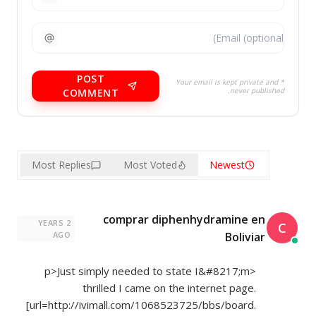
POST
* Your email is kept private and
never published.
COMMENT
Most Replies
Most Voted
Newest
comprar diphenhydramine en
2 YEARS
C
AGO
Boliviar
<p>Just simply needed to state I&#8217;m
thrilled I came on the internet page.
[url=
http://ivimall.com/1068523725/bbs/board.