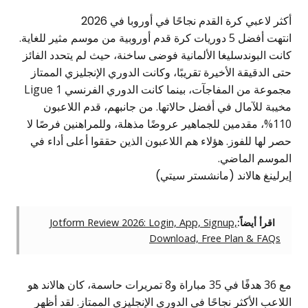
أكثر لاعبي كرة القدم نجاحًا في أوروبا في 2026
انتهت أفضل 5 دوريات كرة قدم أوروبية من موسم مثير للغاية.
كانت البوندسليغا الألمانية فوضى ساخنة، حيث لم يتحدد الفائز
حتى الدقيقة الأخيرة تقريبًا، وكانت الدوري الإنجليزي الممتاز
مجموعة من المفاجآت، بينما كانت الدوري الفرنسي Ligue 1
مخيبة للآمال في أفضل حالاتها. من جانبهم، قدم اللاعبون
110%، مقدمين للجماهير عروضًا مذهلة، وللمراهنين فرصًا لا
حصر لها للفوز. هؤلاء هم اللاعبون الذين حققوا أعلى أداء في
الموسم الماضي.
إيرلينغ هالاند (مانشستر سيتي)
اقرأ أيضاً:
Jotform Review 2026: Login, App, Signup,
Download, Free Plan & FAQs
مع 36 هدفًا في 35 مباراة و8 تمريرات حاسمة، كان هالاند هو
اللاعب الأكثر نجاحًا في الدوري الإنجليزي الممتاز. لقد أظهر