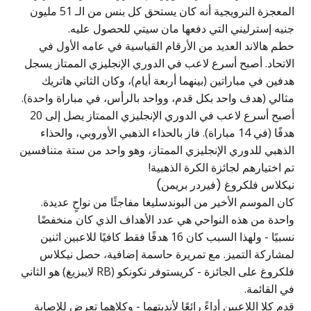
المعجزة النرويجية أنه كان يستحق كل بنس من الـ 51 مليون
جنيه إسترليني التي دفعها مان سيتي للحصول عليه.
حطم هالاند العديد من الأرقام القياسية في عامه الأول في
الاتحاد. أصبح أسرع لاعب في الدوري الإنجليزي الممتاز يسجل
هدفين في مباراتين (بينهما أربعة أيام)، وكان الثاني هاتريك
مثالي (هدف واحد بكل قدم، وواحد بالرأس، في مباراة واحدة).
أصبح أسرع لاعب في الدوري الإنجليزي الممتاز يصل إلى 20
هدفًا (في 14 مباراة). فاز بالحذاء الذهبي الأوروبي، والحذاء
الذهبي للدوري الإنجليزي الممتاز، وهو واحد من ستة متنافسين
تم اختيارهم لجائزة الكرة الذهبية!
نيكلاس فلكروغ (فيردر بريمن)
كان الموسم الأخير من البوندسليغا مفاجئًا من نواحٍ عديدة.
واحدة من هذه النواحي هي عدد الأهداف الذي كان منخفضًا
نسبيًا - ولهذا السبب كان 16 هدفًا فقط كافيًا للاعبين اثنين
لمشاركة التميز. مع تمريرة حاسمة إضافية، حصل نيكلاس
فلكروغ على الجائزة - كريستوفر نكونكو (RB لايبزيغ) هو الثاني
في القائمة.
قدم كلا اللاعبين أداءً رائعًا لأنديتهما - وكلاهما تعرض للإصابة