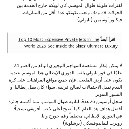
لفترات طويلة طوال الموسم. كان لويكه خارج الخدمة بين
الجولات 28 و32، ولعب نكونكو عددًا أقل من المباريات.
فيكتور أوسيمن (نابولي)
اقرأ أيضاً:
Top 10 Most Expensive Private Jets In The
World 2026: See Inside the Skies' Ultimate Luxury
لا يمكن إنكار مساهمة المهاجم النيجيري البالغ من العمر 24
عامًا في فوز نابولي بلقب الدوري الإيطالي هذا الموسم. عندما
يكون على أرض الملعب، فإن جميع
مواقع المراهنات على كرة
القدم
تميل الاحتمالات لصالح فريقه، سواء كان بطل إيطاليا أو
النسور السوبر.
سجل أوسيمن 26 هدفًا لناديه طوال الموسم، مما أكسبه جائزة
أفضل هداف هذا العام. كما أصبح أعلى لاعب أفريقي تسجيلًا
في الدوري الإيطالي، محطماً رقم جورج وايا.
روبرت ليفاندوفسكي (برشلونة)