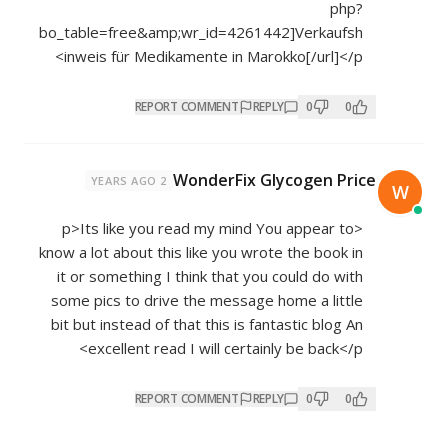
php?
bo_table=free&amp;wr_id=4261442]Verkaufsh
inweis
für Medikamente in Marokko[/url]</p>
REPORT COMMENT
REPLY
0
0
WonderFix Glycogen Price
2 YEARS AGO
W
<p>Its like you read my mind You appear to
know a lot about this like you wrote the book in
it or something I think that you could do with
some pics to drive the message home a little
bit but instead of that this is fantastic blog An
excellent read I will certainly be back</p>
REPORT COMMENT
REPLY
0
0