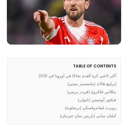
TABLE OF CONTENTS
أكثر لاعبي كرة القدم نجاحًا في أوروبا في 2026
إيرلينغ هالاند (مانشستر سيتي)
نيكلاس فلكروغ (فيردر بريمن)
فيكتور أوسيمن (نابولي)
روبرت ليفاندوفسكي (برشلونة)
كيليان مبابي (باريس سان جيرمان)