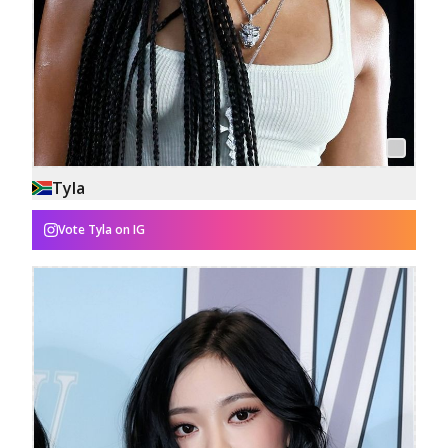
Tyla
Vote
Tyla
on IG