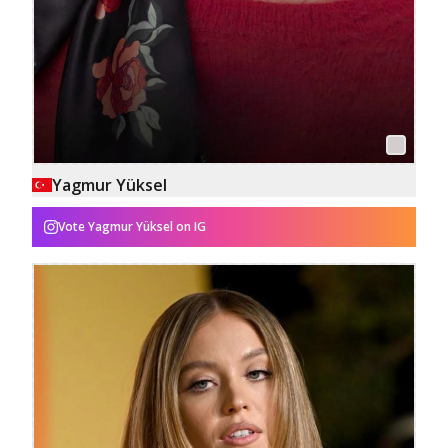
Yagmur Yüksel
Vote
Yagmur Yüksel
on IG