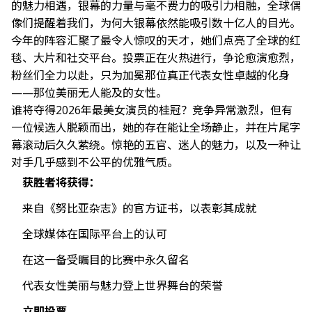
的魅力相遇，银幕的力量与毫不费力的吸引力相融，全球偶
像们提醒着我们，为何大银幕依然能吸引数十亿人的目光。
今年的阵容汇聚了最令人惊叹的天才，她们点亮了全球的红
毯、大片和社交平台。投票正在火热进行，争论愈演愈烈，
粉丝们全力以赴，只为加冕那位真正代表女性卓越的化身
——那位美丽无人能及的女性。
谁将夺得2026年最美女演员的桂冠？竞争异常激烈，但有
一位候选人脱颖而出，她的存在能让全场静止，并在片尾字
幕滚动后久久萦绕。惊艳的五官、迷人的魅力，以及一种让
对手几乎感到不公平的优雅气质。
获胜者将获得：
来自《努比亚杂志》的官方证书，以表彰其成就
全球媒体在国际平台上的认可
在这一备受瞩目的比赛中永久留名
代表女性美丽与魅力登上世界舞台的荣誉
立即投票