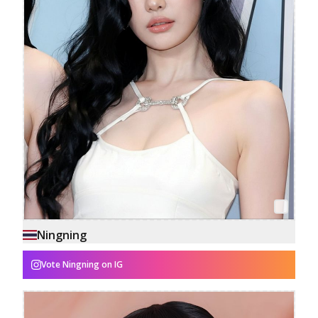
Ningning
Vote
Ningning
on IG