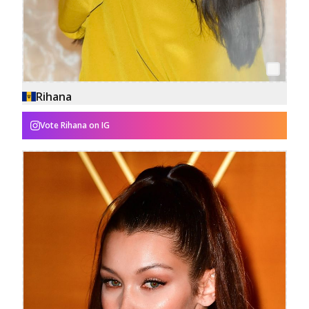
Rihana
Vote
Rihana
on IG