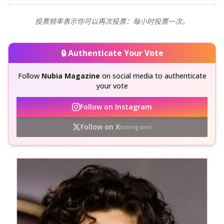
投票频率表示你可以再次投票：每小时投票一次。
🔒 Authenticate Your Vote
Follow
Nubia Magazine
on social media to authenticate
your vote
Follow on Instagram
Follow on X
(coming soon)