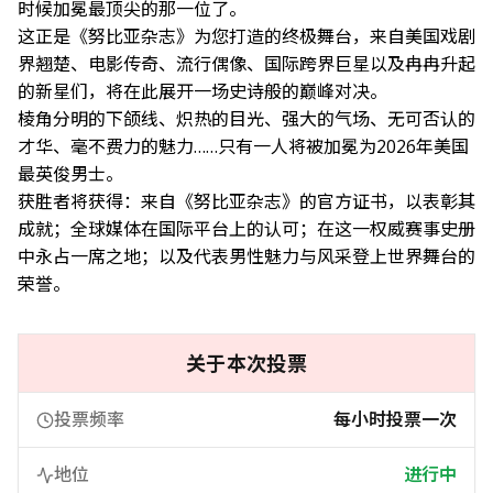
时候加冕最顶尖的那一位了。
这正是《努比亚杂志》为您打造的终极舞台，来自美国戏剧
界翘楚、电影传奇、流行偶像、国际跨界巨星以及冉冉升起
的新星们，将在此展开一场史诗般的巅峰对决。
棱角分明的下颌线、炽热的目光、强大的气场、无可否认的
才华、毫不费力的魅力……只有一人将被加冕为2026年美国
最英俊男士。
获胜者将获得：来自《努比亚杂志》的官方证书，以表彰其
成就；全球媒体在国际平台上的认可；在这一权威赛事史册
中永占一席之地；以及代表男性魅力与风采登上世界舞台的
荣誉。
关于本次投票
投票频率
每小时投票一次
地位
进行中