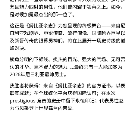
艺且魅力四射的男性，他们曾闪耀于银幕之上。如今，
是时候加冕最杰出的那一位了。
这正是《努比亚杂志》为您呈现的终极舞台——来自尼
日利亚戏剧界、电影传奇、流行偶像、国际跨界巨星以
及新晋传奇的银幕男神们，将在此展开一场史诗级的巅
峰对决。
棱角分明的下颌线、炙热的目光、强大的气场、无可否
认的才华、毫不费力的魅力……最终只有一人能加冕为
2026年尼日利亚最帅男士。
获胜者将获得：来自《努比亚杂志》的官方证书，以表
彰其成就；在全球媒体平台获得国际认可；在本次
prestigious 竞赛的史册中留下永恒印记；代表男性魅
力与风采登上世界舞台的荣誉。