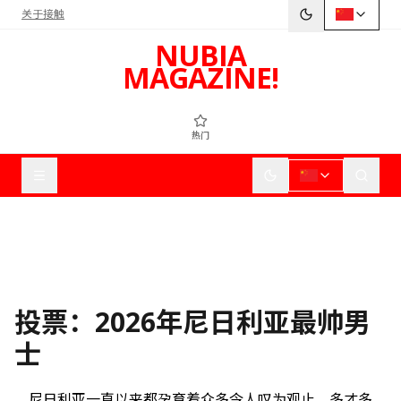
关于
接触
NUBIA
MAGAZINE!
热门
投票：2026年尼日利亚最帅男
士
尼日利亚一直以来都孕育着众多令人叹为观止、多才多