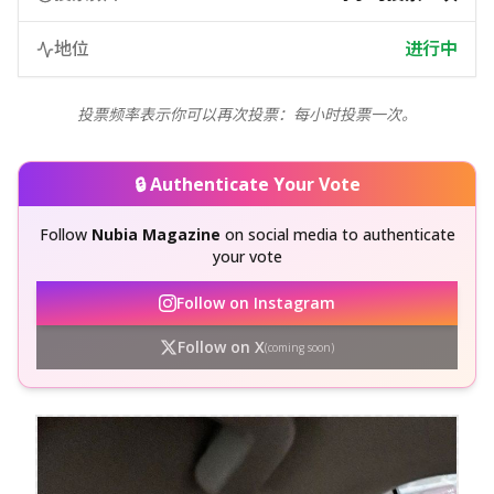
地位
进行中
投票频率表示你可以再次投票：每小时投票一次。
🔒 Authenticate Your Vote
Follow
Nubia Magazine
on social media to authenticate
your vote
Follow on Instagram
Follow on X
(coming soon)