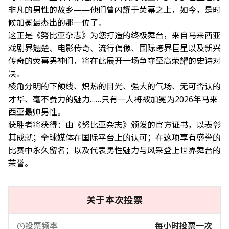
非凡的男性的故乡——他们曾闪耀于荧幕之上，如今，是时
候加冕最杰出的那一位了。
这正是《努比亚杂志》为您打造的终极舞台，来自马来西亚
戏剧界翘楚、电影传奇、流行偶像、国际跨界巨星以及新兴
传奇的荧幕男神们，将在此展开一场争夺至高荣耀的史诗对
决。
棱角分明的下颌线、炽热的目光、强大的气场、无可否认的
才华、毫不费力的魅力……只有一人将被加冕为2026年马来
西亚最帅男性。
获胜者将获得：由《努比亚杂志》颁发的官方证书，以表彰
其成就；全球媒体在国际平台上的认可；在这项享有盛誉的
比赛中永久留名；以及代表男性魅力与风采登上世界舞台的
荣誉。
关于本次投票
投票频率
每小时投票一次