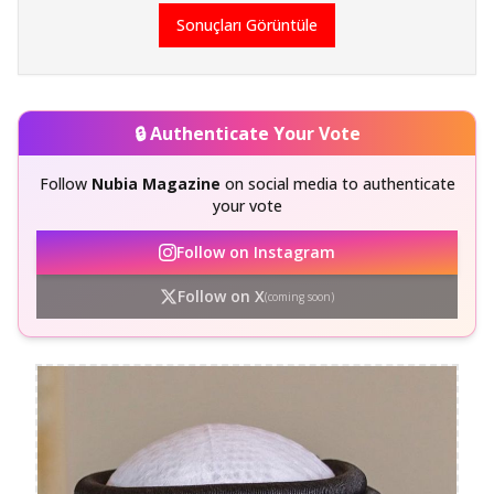
Sonuçları Görüntüle
🔒 Authenticate Your Vote
Follow
Nubia Magazine
on social media to authenticate
your vote
Follow on Instagram
Follow on X
(coming soon)