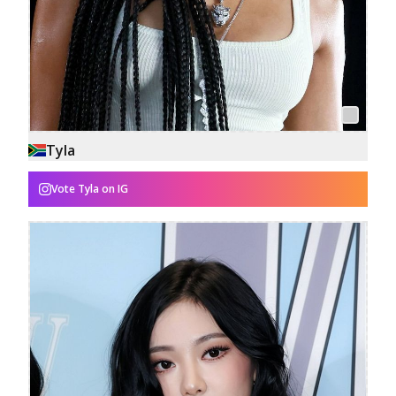
Tyla
Vote
Tyla
on IG