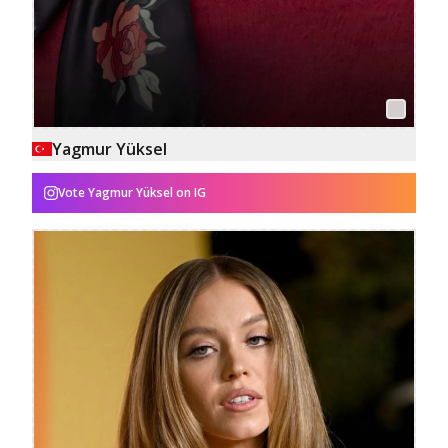
Yagmur Yüksel
Vote
Yagmur Yüksel
on IG