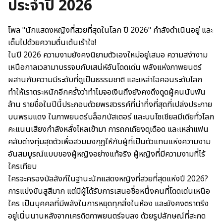
ประจำปี 2026
โพล "นักแสดงหญิงที่สวยที่สุดในโลก ปี 2026" กำลังดำเนินอยู่ และ
เต็มไปด้วยความตื่นเต้นเร้าใจ!
ในปี 2026 ความงามยังคงนิยามตัวเองใหม่อยู่เสมอ ความสง่างาม
เหนือกาลเวลามาบรรจบกับเสน่ห์อันโดดเด่น พลังแห่งภาพยนตร์
ผสานกับความมีระดับที่ดูเป็นธรรมชาติ และเหล่าไอคอนระดับโลก
ทำให้เราตระหนักอีกครั้งว่าทำไมจอเงินถึงยังคงดึงดูดผู้คนนับพัน
ล้าน รายชื่อในปีนี้ประกอบด้วยพรสวรรค์ที่น่าทึ่งที่สุดที่เปล่งประกาย
บนพรมแดง ในภาพยนตร์บล็อกบัสเตอร์ และบนโซเชียลมีเดียทั่วโลก
คะแนนเสียงกำลังหลั่งไหลเข้ามา การถกเถียงดุเดือด และเหล่าแฟน
คลับต่างทุ่มสุดตัวเพื่อสวมมงกุฎให้กับผู้ที่เป็นตัวแทนแห่งความงาม
อันสมบูรณ์แบบของผู้หญิงอย่างแท้จริง ผู้หญิงที่มีความงามที่ไร้
ใครเทียบ
ใครจะครองบัลลังก์ในฐานะนักแสดงหญิงที่สวยที่สุดแห่งปี 2026?
การแข่งขันสูสีมาก แต่มีผู้ได้รับการเสนอชื่อหนึ่งคนที่โดดเด่นเหนือ
ใคร เป็นบุคคลที่มีพลังในการหยุดทุกสิ่งในห้อง และยังคงตราตรึง
อยู่เนิ่นนานหลังจากเครดิตภาพยนตร์จบลง ด้วยรูปลักษณ์ที่สะกด