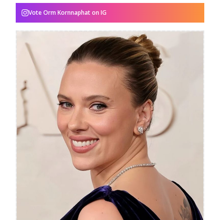
Vote
Orm Kornnaphat
on IG