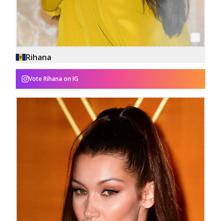
Rihana
Vote
Rihana
on IG