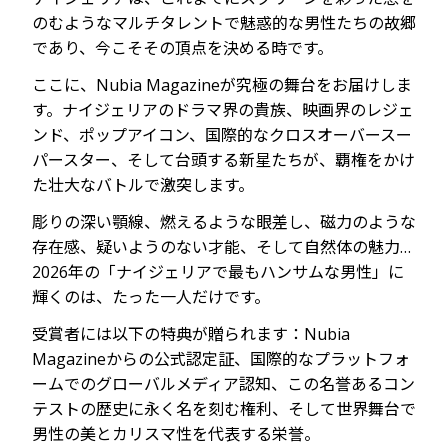
のむようなマルチタレントで魅惑的な男性たちの故郷
であり、今こそその頂点を決める時です。
ここに、Nubia Magazineが究極の舞台をお届けしま
す。ナイジェリアのドラマ界の貴族、映画界のレジェ
ンド、ポップアイコン、国際的なクロスオーバースー
パースター、そして台頭する新星たちが、覇権をかけ
た壮大なバトルで激突します。
彫りの深い顎線、燃えるような眼差し、磁力のような
存在感、疑いようのない才能、そして自然体の魅力…
2026年の「ナイジェリアで最もハンサムな男性」に
輝くのは、たった一人だけです。
受賞者には以下の特典が贈られます：Nubia
Magazineからの公式認定証、国際的なプラットフォ
ームでのグローバルメディア認知、この名誉あるコン
テストの歴史に永く名を刻む権利、そして世界舞台で
男性の美とカリスマ性を代表する栄誉。