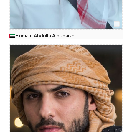
Humaid Abdulla Albuqaish