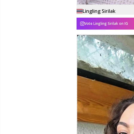
Lingling Sirilak
Vote
Lingling Sirilak
on IG