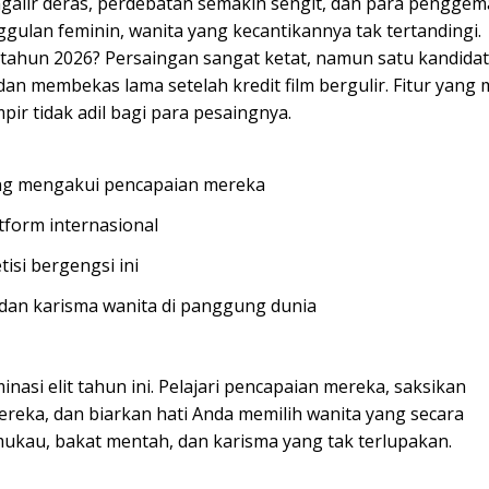
ngalir deras, perdebatan semakin sengit, dan para penggem
gulan feminin, wanita yang kecantikannya tak tertandingi.
 tahun 2026? Persaingan sangat ketat, namun satu kandidat b
 membekas lama setelah kredit film bergulir. Fitur yang
ir tidak adil bagi para pesaingnya.
yang mengakui pencapaian mereka
tform internasional
si bergengsi ini
dan karisma wanita di panggung dunia
nasi elit tahun ini. Pelajari pencapaian mereka, saksikan
eka, dan biarkan hati Anda memilih wanita yang secara
au, bakat mentah, dan karisma yang tak terlupakan.