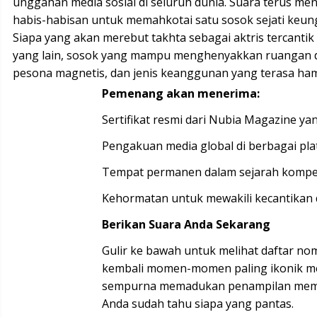
unggahan media sosial di seluruh dunia. Suara terus me
habis-habisan untuk memahkotai satu sosok sejati keung
Siapa yang akan merebut takhta sebagai aktris tercantik
yang lain, sosok yang mampu menghenyakkan ruangan dan
pesona magnetis, dan jenis keanggunan yang terasa hamp
Pemenang akan menerima:
Sertifikat resmi dari Nubia Magazine 
Pengakuan media global di berbagai pla
Tempat permanen dalam sejarah kompeti
Kehormatan untuk mewakili kecantikan 
Berikan Suara Anda Sekarang
Gulir ke bawah untuk melihat daftar nomi
kembali momen-momen paling ikonik mer
sempurna memadukan penampilan memuk
Anda sudah tahu siapa yang pantas.