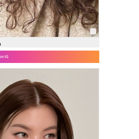
n
on IG