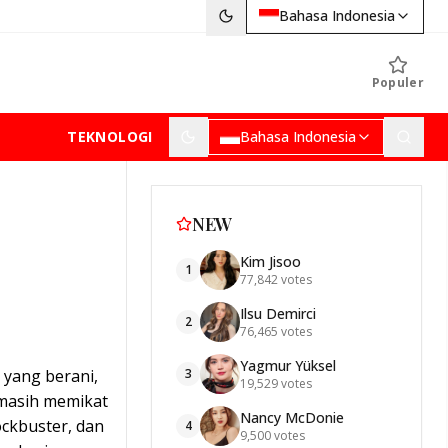
Bahasa Indonesia
Populer
TEKNOLOGI
Bahasa Indonesia
NEW
Kim Jisoo
1
77,842
votes
Ilsu Demirci
2
76,465
votes
Yagmur Yüksel
 yang berani,
3
19,529
votes
 masih memikat
Nancy McDonie
ockbuster, dan
4
9,500
votes