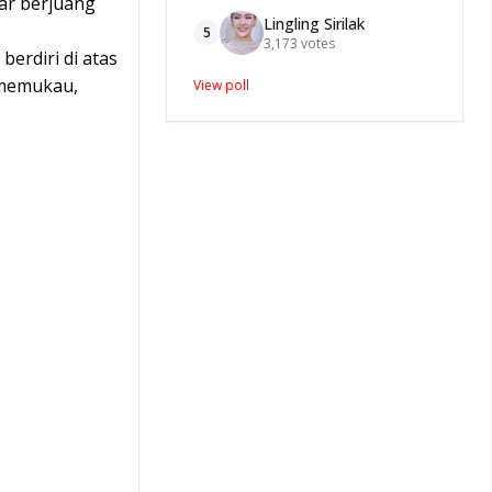
ar berjuang
Lingling Sirilak
5
3,173
votes
erdiri di atas
 memukau,
View poll