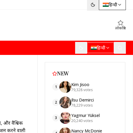
हिन्दी
लोकप्रिय
हिन्दी
NEW
Kim Jisoo
1
79,328
votes
Ilsu Demirci
2
78,229
votes
Yagmur Yüksel
3
20,240
votes
ै, और वैश्विक
 रोशन करने वाली
Nancy McDonie