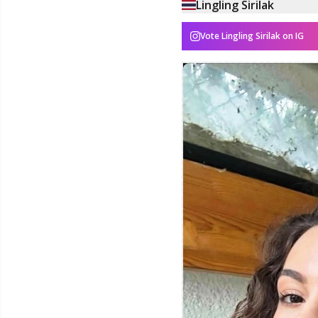
Lingling Sirilak
Vote
Lingling Sirilak
on IG