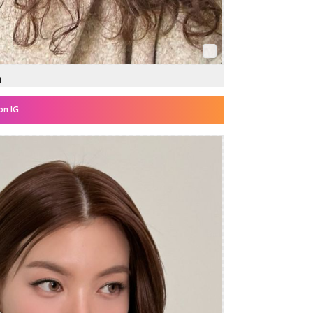
n
on IG