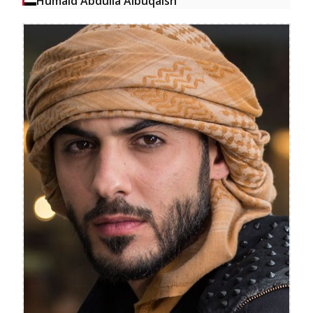
Humaid Abdulla Albuqaish