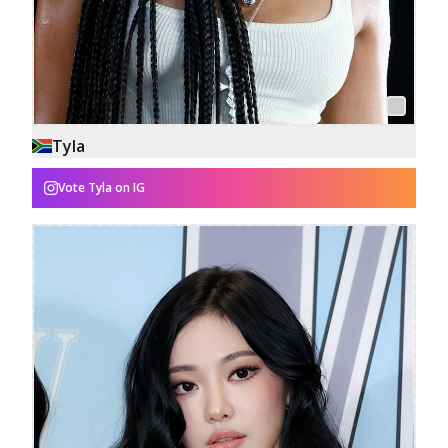
Tyla
Vote
Tyla
on IG