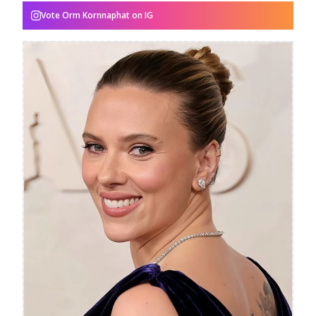
Vote
Orm Kornnaphat
on IG