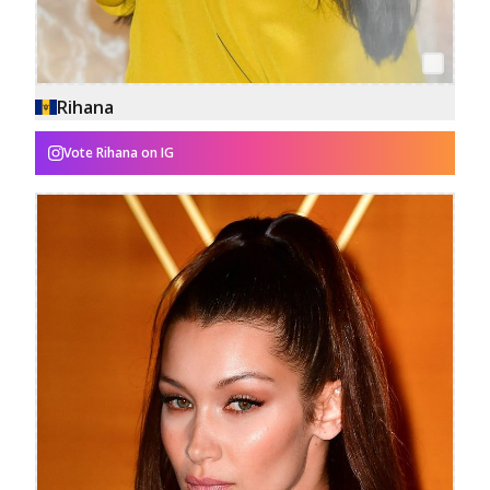
Rihana
Vote
Rihana
on IG