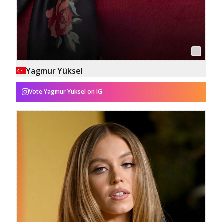
Yagmur Yüksel
Vote
Yagmur Yüksel
on IG