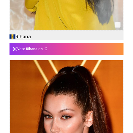
Rihana
Vote
Rihana
on IG