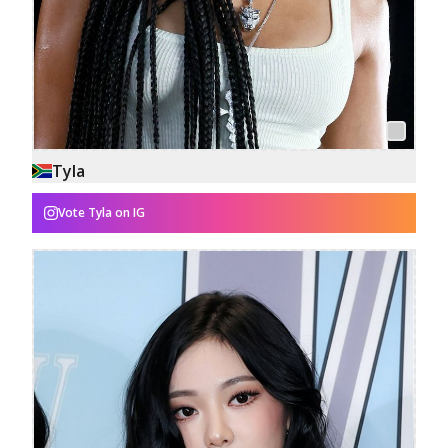
Tyla
Vote
Tyla
on IG