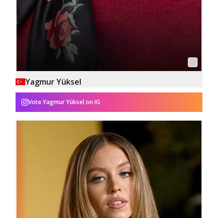
Yagmur Yüksel
Vote
Yagmur Yüksel
on IG