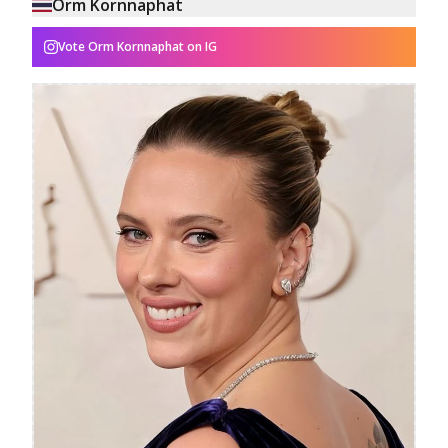
Orm Kornnaphat
Vote
Orm Kornnaphat
on IG