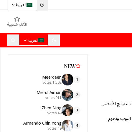
العربية
الأكثر شعبية
العربية
NEW
Meerqeen
1
votes
1,502
Mierul Aiman
2
votes
911
ت لتتويج الأفضل
Zhen Ning
3
votes
49
البوب ونجوم
Armando Chin Yong
4
votes
49