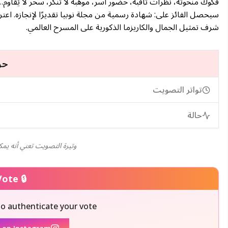
فكوك منحوتة، نظرات ثاقبة، حضور آسر، موهبة لا تُنكر، سحر لا يُقاوم… و
سيحصل الفائز على: شهادة رسمية من مجلة نوبيا تقديرًا لإنجازه. اع
شرف تمثيل الجمال والكاريزما الذكورية على المسرح العالمي.
حو
تواتر التصويت
حالة
وتيرة التصويت تعني أنه يم
🔒 Authenticate Your Vote
to authenticate your vote