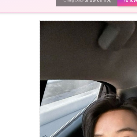
Follow on X
Follo
(coming soon)